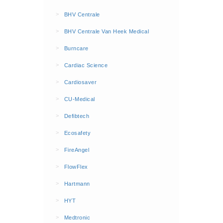
BHV Kleding
>
BHV Centrale
Hesjes (9)
>
BHV Centrale Van Heek Medical
BHV middelen
>
Burncare
BHV kasten (0)
>
Cardiac Science
Evacuatie - Zaklampen (0)
Kleding - Hesjes (0)
>
Cardiosaver
Brandblusmiddelen
>
CU-Medical
Blusdekens (1)
>
Defibtech
Brandblussers (0)
>
Ecosafety
Blusserkasten (3)
>
FireAngel
CO2 blussers (2)
>
FlowFlex
Poederblussers (5)
>
Hartmann
Schuimblussers (6)
>
Brandmelders
HYT
CO melders (2)
>
Medtronic