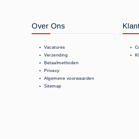
Geneesmiddelen (0)
Huidverzorging (5)
Over Ons
Klan
Koud - Warm kompressen (3)
Overige (1)
Spieren en gewrichten (0)
Vacatures
C
Teken - Beten sets (5)
Verzending
K
Vitamines en mineralen (0)
Betaalmethoden
Privacy
Eerste Hulp Paneel
Algemene voorwaarden
Eerste Hulp Paneel (0)
Sitemap
Evacuatie
Evacuatie (19)
Noodkoffer (0)
Noodverlichting (1)
Stoelen (5)
Zaklampen (9)