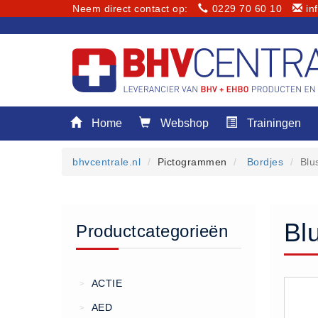
Neem direct contact op:
0229 70 60 10
in
Menu
Home
Webshop
Trainingen
Home
Webshop
bhvcentrale.nl
Pictogrammen
Bordjes
Blu
Trainingen
E-Learning
Diensten
Bl
Productcategorieën
Keuringen
RI&E
Bedrijfsnoodplannen
ACTIE
>
Plattegronden
AED
>