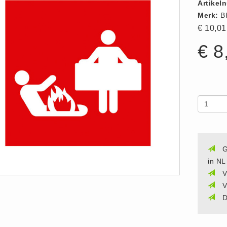
Artikel
Merk:
B
€ 10,0
€ 8
G
in NL
V
V
D