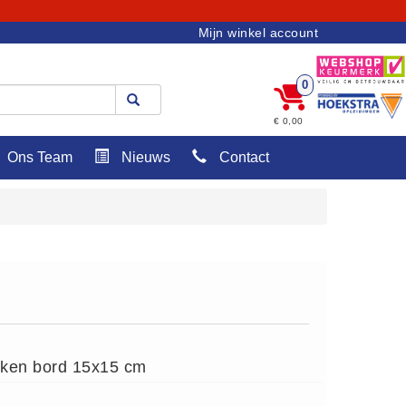
Mijn winkel account
0
€ 0,00
Ons Team
Nieuws
Contact
ken bord 15x15 cm