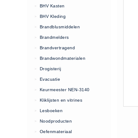
VCA Trajecten
BHV Kasten
>
ISO 9001 Begeleiding
BHV Kleding
>
Evenementenveiligheid
Brandblusmiddelen
>
Inspectiecentrale
Brandmelders
>
Ons Team
Brandvertragend
Nieuws
>
Contact
Brandwondmaterialen
>
Betalingsmogelijkheden
Drogisterij
>
Klachten
Evacuatie
>
Privacy
Keurmeester NEN-3140
>
Verzending
Kliklijsten en vitrines
>
Retourneren
Lesboeken
>
Algemene Voorwaarden
Noodproducten
>
Vacatures
Oefenmateriaal
>
Winkel