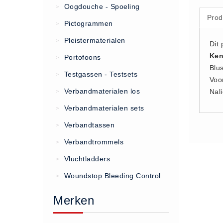
Oogdouche - Spoeling
>
Prod
(20)
Pictogrammen
>
AED apparaten (11)
Pleistermaterialen
>
Dit
ACTIE
Ken
Portofoons
>
Actie (5)
Blu
Testgassen - Testsets
>
Voo
AED
Verbandmaterialen los
Nal
>
AED apparaten (11)
Verbandmaterialen sets
>
AED batterijen (12)
Verbandtassen
AED binnen - buiten kasten (11)
>
AED elektroden (18)
Verbandtrommels
>
AED tassen (14)
Vluchtladders
>
Beademings materialen (6)
Woundstop Bleeding Control
>
AED trainers (14)
Merken
BHV Kasten
BHV kasten (5)