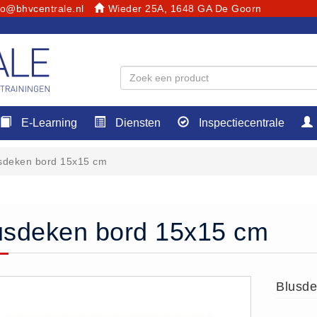
fo@bhvcentrale.nl
Wieder 25A, 1648 GA De Goorn
E-Learning
Diensten
Inspectiecentrale
sdeken bord 15x15 cm
usdeken bord 15x15 cm
Blusde