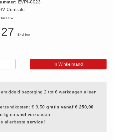
nummer:
EVPI-0023
HV Centrale
1
Incl btw
,27
Excl btw
In Winkelmand
emiddeld bezorging 2 tot 6 werkdagen alleen
erzendkosten: € 9,50
gratis vanaf € 250,00
eilig en
snel
verzonden
e allerbeste
service!