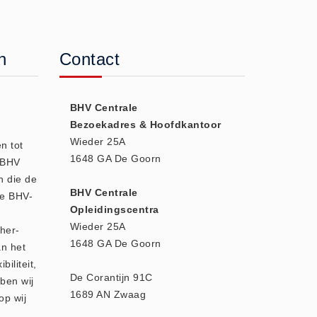
n
Contact
BHV Centrale
Bezoekadres & Hoofdkantoor
Wieder 25A
n tot
1648 GA De Goorn
e BHV
n die de
BHV Centrale
we BHV-
Opleidingscentra
Wieder 25A
 her-
1648 GA De Goorn
an het
biliteit,
De Corantijn 91C
ben wij
1689 AN Zwaag
op wij