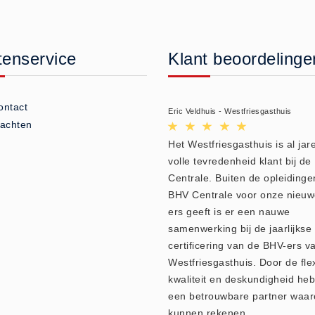
tenservice
Klant beoordelinge
ontact
Eric Veldhuis - Westfriesgasthuis
lachten
Het Westfriesgasthuis is al jare
volle tevredenheid klant bij d
Centrale. Buiten de opleidinge
BHV Centrale voor onze nieu
ers geeft is er een nauwe
samenwerking bij de jaarlijkse
certificering van de BHV-ers v
Westfriesgasthuis. Door de flexi
kwaliteit en deskundigheid heb
een betrouwbare partner waar
kunnen rekenen.