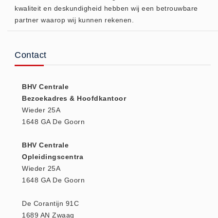
kwaliteit en deskundigheid hebben wij een betrouwbare
(20)
partner waarop wij kunnen rekenen.
AED apparaten (11)
ACTIE
Actie (5)
Contact
AED
AED apparaten (11)
BHV Centrale
AED batterijen (12)
Bezoekadres & Hoofdkantoor
Wieder 25A
AED binnen - buiten kasten (11)
1648 GA De Goorn
AED elektroden (18)
AED tassen (14)
BHV Centrale
Beademings materialen (6)
Opleidingscentra
Wieder 25A
AED trainers (14)
1648 GA De Goorn
BHV Kasten
BHV kasten (5)
De Corantijn 91C
BHV Kleding
1689 AN Zwaag