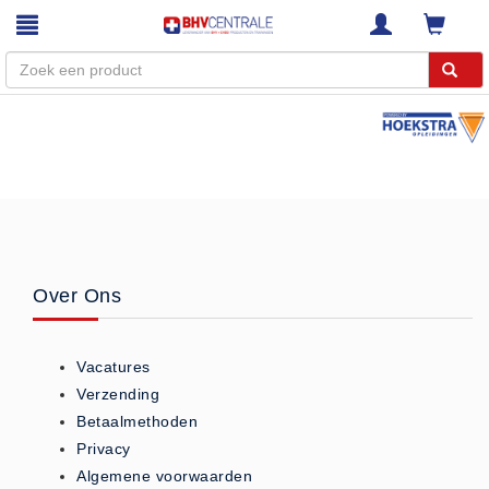
Menu
Home
Webshop
Trainingen
E-Learning
Over Ons
Diensten
Keuringen
Vacatures
RI&E
Verzending
Bedrijfsnoodplannen
Betaalmethoden
Plattegronden
Privacy
VCA Trajecten
Algemene voorwaarden