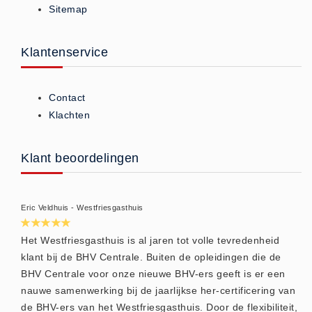
Sitemap
ISO 9001 Begeleiding
Evenementenveiligheid
Inspectiecentrale
Klantenservice
Ons Team
Nieuws
Contact
Contact
Klachten
Betalingsmogelijkheden
Klachten
Klant beoordelingen
Privacy
Verzending
Eric Veldhuis - Westfriesgasthuis
Retourneren
Algemene Voorwaarden
Het Westfriesgasthuis is al jaren tot volle tevredenheid
klant bij de BHV Centrale. Buiten de opleidingen die de
Vacatures
BHV Centrale voor onze nieuwe BHV-ers geeft is er een
Winkel
nauwe samenwerking bij de jaarlijkse her-certificering van
de BHV-ers van het Westfriesgasthuis. Door de flexibiliteit,