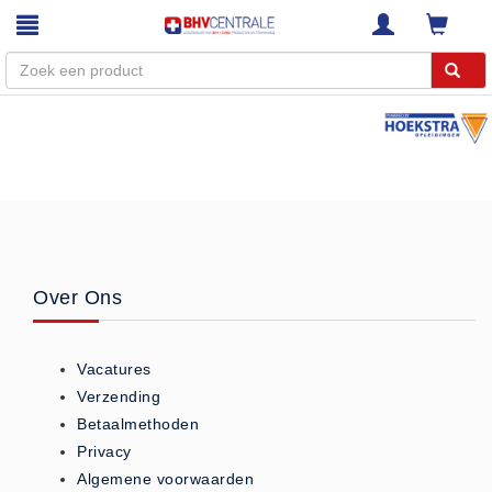
Menu
Home
Webshop
Trainingen
E-Learning
Over Ons
Diensten
Keuringen
Vacatures
RI&E
Verzending
Bedrijfsnoodplannen
Betaalmethoden
Plattegronden
Privacy
VCA Trajecten
Algemene voorwaarden