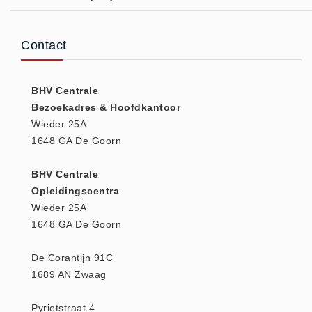
(20)
AED apparaten (11)
Contact
ACTIE
Actie (5)
BHV Centrale
AED
Bezoekadres & Hoofdkantoor
AED apparaten (11)
Wieder 25A
AED batterijen (12)
1648 GA De Goorn
AED binnen - buiten kasten (11)
BHV Centrale
AED elektroden (18)
Opleidingscentra
AED tassen (14)
Wieder 25A
Beademings materialen (6)
1648 GA De Goorn
AED trainers (14)
De Corantijn 91C
BHV Kasten
1689 AN Zwaag
BHV kasten (5)
BHV Kleding
Pyrietstraat 4