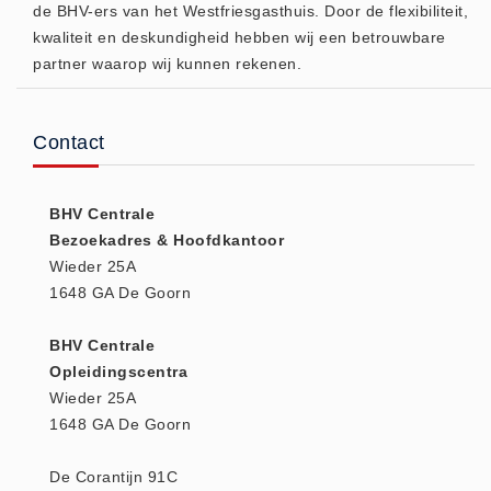
de BHV-ers van het Westfriesgasthuis. Door de flexibiliteit,
Huidverzorging (5)
kwaliteit en deskundigheid hebben wij een betrouwbare
Koud - Warm kompressen (3)
partner waarop wij kunnen rekenen.
Overige (1)
Spieren en gewrichten (0)
Contact
Teken - Beten sets (5)
Vitamines en mineralen (0)
BHV Centrale
Eerste Hulp Paneel
Bezoekadres & Hoofdkantoor
Eerste Hulp Paneel (0)
Wieder 25A
Evacuatie
1648 GA De Goorn
Evacuatie (19)
BHV Centrale
Noodkoffer (0)
Opleidingscentra
Noodverlichting (1)
Wieder 25A
Stoelen (5)
1648 GA De Goorn
Zaklampen (9)
De Corantijn 91C
Keurmeester NEN-3140