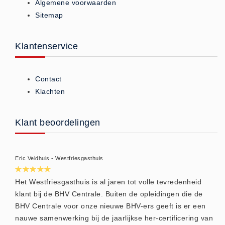
Algemene voorwaarden
Brandmelders - Algemeen (1)
Sitemap
Brandvertragend
Brandvertragend (9)
Klantenservice
Brandwondmaterialen
Brandwondmaterialen -
Contact
Algemeen (9)
Klachten
CO2 meters
CO2 meters (0)
Klant beoordelingen
Corona maatregelen
COVID-19 artikelen (0)
Eric Veldhuis - Westfriesgasthuis
COVID-19 artikelen
COVID-19 artikelen (0)
Het Westfriesgasthuis is al jaren tot volle tevredenheid
Drogisterij
klant bij de BHV Centrale. Buiten de opleidingen die de
BHV Centrale voor onze nieuwe BHV-ers geeft is er een
Desinfectants (6)
nauwe samenwerking bij de jaarlijkse her-certificering van
Geneesmiddelen (0)