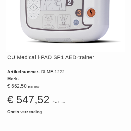
ISO 9001 Begeleiding
Evenementenveiligheid
Inspectiecentrale
Ons Team
Nieuws
Contact
CU Medical i-PAD SP1 AED-trainer
Betalingsmogelijkheden
Klachten
Artikelnummer:
DLME-1222
Privacy
Merk:
Verzending
€ 662,50
Incl btw
Retourneren
€ 547,52
Algemene Voorwaarden
Excl btw
Vacatures
Gratis verzending
Winkel