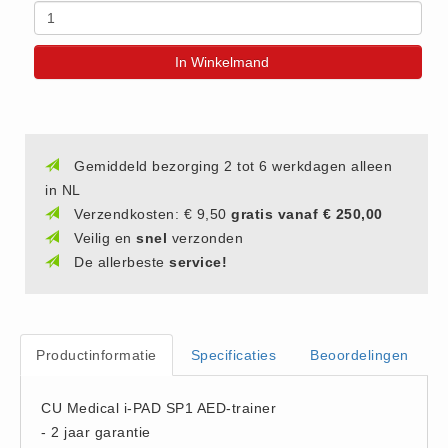
(20)
AED apparaten (11)
In Winkelmand
ACTIE
Actie (5)
AED
Gemiddeld bezorging 2 tot 6 werkdagen alleen
AED apparaten (11)
in NL
AED batterijen (12)
Verzendkosten: € 9,50
gratis vanaf € 250,00
AED binnen - buiten kasten (11)
Veilig en
snel
verzonden
AED elektroden (18)
De allerbeste
service!
AED tassen (14)
Beademings materialen (6)
AED trainers (14)
Productinformatie
Specificaties
Beoordelingen
BHV Kasten
CU Medical i-PAD SP1 AED-trainer
BHV kasten (5)
- 2 jaar garantie
BHV Kleding