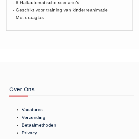
- 8 Halfautomatische scenario's
Hesjes (9)
- Geschikt voor training van kinderreanimatie
BHV middelen
- Met draagtas
BHV kasten (0)
Evacuatie - Zaklampen (0)
Kleding - Hesjes (0)
Brandblusmiddelen
Blusdekens (1)
Brandblussers (0)
Blusserkasten (3)
Over Ons
CO2 blussers (2)
Poederblussers (5)
Schuimblussers (6)
Vacatures
Verzending
Brandmelders
Betaalmethoden
CO melders (2)
Privacy
Rookmelders (8)