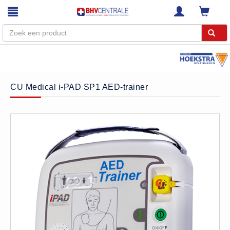
Menu
Home
CU Medical i-PAD SP1 AED-trainer
Webshop
Trainingen
E-Learning
Diensten
Keuringen
RI&E
Bedrijfsnoodplannen
Plattegronden
VCA Trajecten