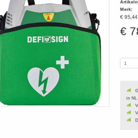
Artikel
Merk:
€ 95,4
€ 7
G
in NL
V
V
D