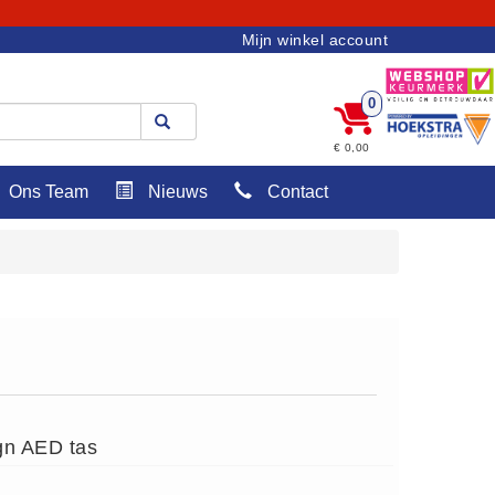
Mijn winkel account
0
€ 0,00
Ons Team
Nieuws
Contact
gn AED tas