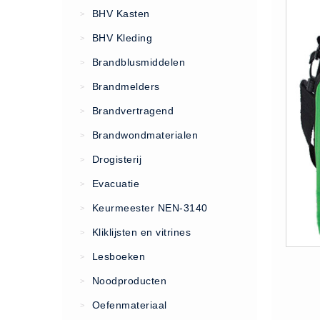
VCA Trajecten
BHV Kasten
>
ISO 9001 Begeleiding
BHV Kleding
>
Evenementenveiligheid
Brandblusmiddelen
>
Inspectiecentrale
Brandmelders
>
Ons Team
Brandvertragend
Nieuws
>
Contact
Brandwondmaterialen
>
Betalingsmogelijkheden
Drogisterij
>
Klachten
Evacuatie
>
Privacy
Keurmeester NEN-3140
>
Verzending
Kliklijsten en vitrines
>
Retourneren
Lesboeken
>
Algemene Voorwaarden
Noodproducten
>
Vacatures
Oefenmateriaal
>
Winkel