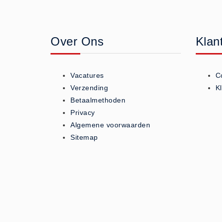
Geneesmiddelen (0)
Huidverzorging (5)
Over Ons
Klan
Koud - Warm kompressen (3)
Overige (1)
Spieren en gewrichten (0)
Vacatures
C
Teken - Beten sets (5)
Verzending
K
Vitamines en mineralen (0)
Betaalmethoden
Privacy
Eerste Hulp Paneel
Algemene voorwaarden
Eerste Hulp Paneel (0)
Sitemap
Evacuatie
Evacuatie (19)
Noodkoffer (0)
Noodverlichting (1)
Stoelen (5)
Zaklampen (9)