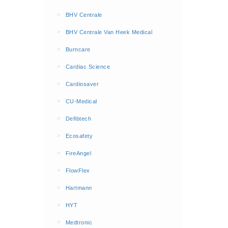
BHV Kleding
>
BHV Centrale
Hesjes (9)
>
BHV Centrale Van Heek Medical
BHV middelen
>
Burncare
BHV kasten (0)
>
Cardiac Science
Evacuatie - Zaklampen (0)
Kleding - Hesjes (0)
>
Cardiosaver
Brandblusmiddelen
>
CU-Medical
Blusdekens (1)
>
Defibtech
Brandblussers (0)
>
Ecosafety
Blusserkasten (3)
>
FireAngel
CO2 blussers (2)
>
FlowFlex
Poederblussers (5)
>
Hartmann
Schuimblussers (6)
>
Brandmelders
HYT
CO melders (2)
>
Medtronic