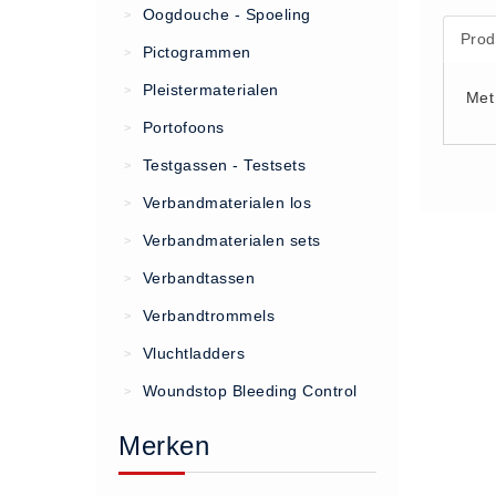
Oogdouche - Spoeling
>
Prod
(20)
Pictogrammen
>
AED apparaten (11)
Pleistermaterialen
>
Met
ACTIE
Portofoons
>
Actie (5)
Testgassen - Testsets
>
AED
Verbandmaterialen los
>
AED apparaten (11)
Verbandmaterialen sets
>
AED batterijen (12)
Verbandtassen
AED binnen - buiten kasten (11)
>
AED elektroden (18)
Verbandtrommels
>
AED tassen (14)
Vluchtladders
>
Beademings materialen (6)
Woundstop Bleeding Control
>
AED trainers (14)
Merken
BHV Kasten
BHV kasten (5)