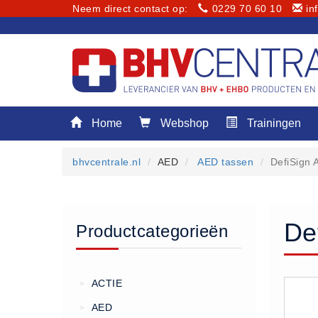
Neem direct contact op:
0229 70 60 10
in
Menu
Home
Webshop
Trainingen
Home
Webshop
bhvcentrale.nl
AED
AED tassen
DefiSign 
Trainingen
E-Learning
Diensten
De
Productcategorieën
Keuringen
RI&E
Bedrijfsnoodplannen
ACTIE
>
Plattegronden
AED
>