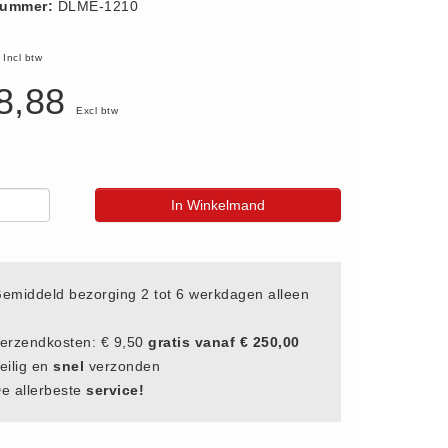
nummer:
DLME-1210
4
Incl btw
8,88
Excl btw
In Winkelmand
emiddeld bezorging 2 tot 6 werkdagen alleen
erzendkosten: € 9,50
gratis vanaf € 250,00
eilig en
snel
verzonden
e allerbeste
service!