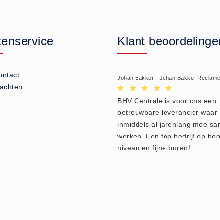
tenservice
Klant beoordelinge
ontact
Johan Bakker - Johan Bakker Reclam
lachten
BHV Centrale is voor ons een
betrouwbare leverancier waar 
inmiddels al jarenlang mee s
werken. Een top bedrijf op ho
niveau en fijne buren!