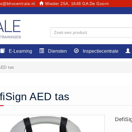
fo@bhvcentrale.nl
Wieder 25A, 1648 GA De Goorn
E-Learning
Diensten
Inspectiecentrale
AED tas
fiSign AED tas
DefiSi