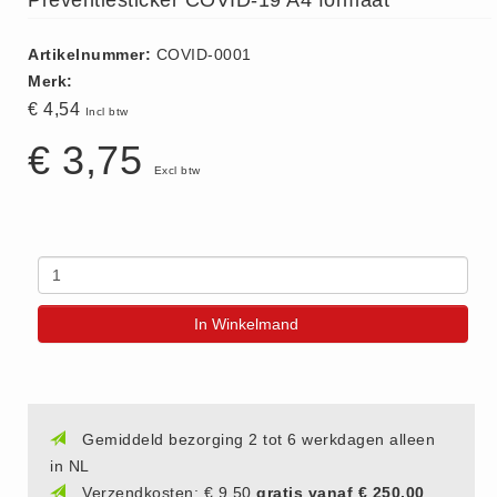
Preventiesticker COVID-19 A4 formaat
ISO 9001 Begeleiding
Evenementenveiligheid
Artikelnummer:
COVID-0001
Inspectiecentrale
Merk:
€ 4,54
Ons Team
Incl btw
Nieuws
€ 3,75
Excl btw
Contact
Betalingsmogelijkheden
Klachten
Privacy
Verzending
In Winkelmand
Retourneren
Algemene Voorwaarden
Vacatures
Gemiddeld bezorging 2 tot 6 werkdagen alleen
Winkel
in NL
Verzendkosten: € 9,50
gratis vanaf € 250,00