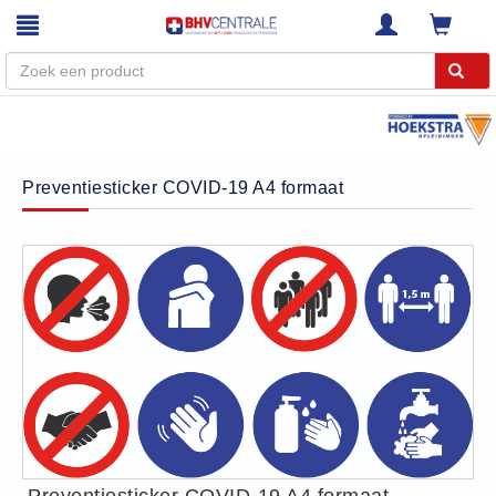
Menu
Home
Preventiesticker COVID-19 A4 formaat
Webshop
Trainingen
E-Learning
Diensten
Keuringen
RI&E
Bedrijfsnoodplannen
Plattegronden
VCA Trajecten