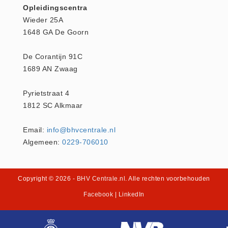
Opleidingscentra
Huidverzorging (5)
Wieder 25A
Koud - Warm kompressen (3)
1648 GA De Goorn
Overige (1)
De Corantijn 91C
Spieren en gewrichten (0)
1689 AN Zwaag
Teken - Beten sets (5)
Vitamines en mineralen (0)
Pyrietstraat 4
Eerste Hulp Paneel
1812 SC Alkmaar
Eerste Hulp Paneel (0)
Email:
info@bhvcentrale.nl
Evacuatie
Algemeen:
0229-706010
Evacuatie (19)
Noodkoffer (0)
Copyright © 2026
- BHV Centrale.nl
. Alle rechten voorbehouden
Noodverlichting (1)
Facebook
|
LinkedIn
Stoelen (5)
Zaklampen (9)
Keurmeester NEN-3140