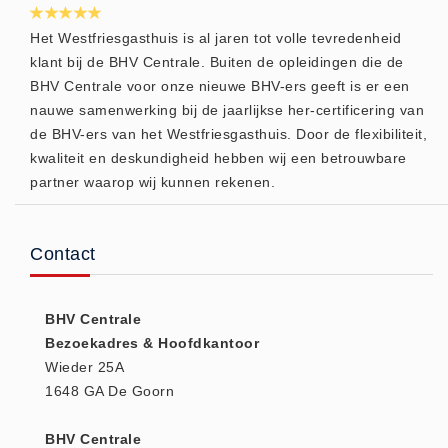
Brandmelders - Algemeen (1)
Het Westfriesgasthuis is al jaren tot volle tevredenheid
Brandvertragend
klant bij de BHV Centrale. Buiten de opleidingen die de
Brandvertragend (9)
BHV Centrale voor onze nieuwe BHV-ers geeft is er een
nauwe samenwerking bij de jaarlijkse her-certificering van
Brandwondmaterialen
de BHV-ers van het Westfriesgasthuis. Door de flexibiliteit,
Brandwondmaterialen -
kwaliteit en deskundigheid hebben wij een betrouwbare
Algemeen (9)
partner waarop wij kunnen rekenen.
CO2 meters
CO2 meters (0)
Contact
Corona maatregelen
COVID-19 artikelen (0)
BHV Centrale
COVID-19 artikelen
Bezoekadres & Hoofdkantoor
COVID-19 artikelen (0)
Wieder 25A
Drogisterij
1648 GA De Goorn
Desinfectants (6)
BHV Centrale
Geneesmiddelen (0)