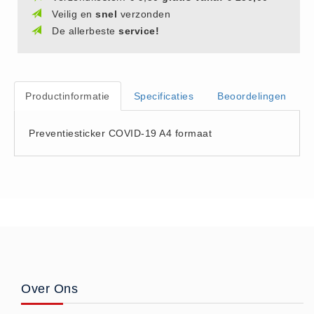
(20)
Veilig en
snel
verzonden
De allerbeste
service!
AED apparaten (11)
ACTIE
Actie (5)
Productinformatie
Specificaties
Beoordelingen
AED
AED apparaten (11)
Preventiesticker COVID-19 A4 formaat
AED batterijen (12)
AED binnen - buiten kasten (11)
AED elektroden (18)
AED tassen (14)
Beademings materialen (6)
AED trainers (14)
BHV Kasten
BHV kasten (5)
Over Ons
BHV Kleding