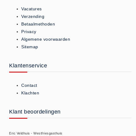
Hesjes (9)
Vacatures
BHV middelen
Verzending
Betaalmethoden
BHV kasten (0)
Privacy
Evacuatie - Zaklampen (0)
Algemene voorwaarden
Kleding - Hesjes (0)
Sitemap
Brandblusmiddelen
Blusdekens (1)
Klantenservice
Brandblussers (0)
Blusserkasten (3)
Contact
CO2 blussers (2)
Klachten
Poederblussers (5)
Schuimblussers (6)
Klant beoordelingen
Brandmelders
CO melders (2)
Rookmelders (8)
Eric Veldhuis - Westfriesgasthuis