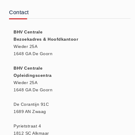
(20)
Contact
AED apparaten (11)
ACTIE
BHV Centrale
Actie (5)
Bezoekadres & Hoofdkantoor
AED
Wieder 25A
AED apparaten (11)
1648 GA De Goorn
AED batterijen (12)
BHV Centrale
AED binnen - buiten kasten (11)
Opleidingscentra
AED elektroden (18)
Wieder 25A
AED tassen (14)
1648 GA De Goorn
Beademings materialen (6)
De Corantijn 91C
AED trainers (14)
1689 AN Zwaag
BHV Kasten
BHV kasten (5)
Pyrietstraat 4
BHV Kleding
1812 SC Alkmaar