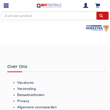
Menu
Home
Webshop
Trainingen
E-Learning
Over Ons
Diensten
Keuringen
Vacatures
RI&E
Verzending
Bedrijfsnoodplannen
Betaalmethoden
Plattegronden
Privacy
VCA Trajecten
Algemene voorwaarden