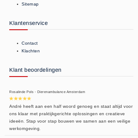
Sitemap
ISO 9001 Begeleiding
Evenementenveiligheid
Inspectiecentrale
Klantenservice
Ons Team
Nieuws
Contact
Contact
Klachten
Betalingsmogelijkheden
Klachten
Klant beoordelingen
Privacy
Verzending
Rosalinde Pols - Dierenambulance Amsterdam
Retourneren
Algemene Voorwaarden
André heeft aan een half woord genoeg en staat altijd voor
ons klaar met praktijkgerichte oplossingen en creatieve
Vacatures
ideeën. Stap voor stap bouwen we samen aan een veilige
Winkel
werkomgeving.