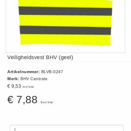
ISO 9001 Begeleiding
Evenementenveiligheid
Inspectiecentrale
Ons Team
Nieuws
Contact
Veiligheidsvest BHV (geel)
Betalingsmogelijkheden
Klachten
Artikelnummer:
BLVB-0247
Privacy
Merk:
BHV Centrale
Verzending
€ 9,53
Incl btw
Retourneren
€ 7,88
Algemene Voorwaarden
Excl btw
Vacatures
Winkel