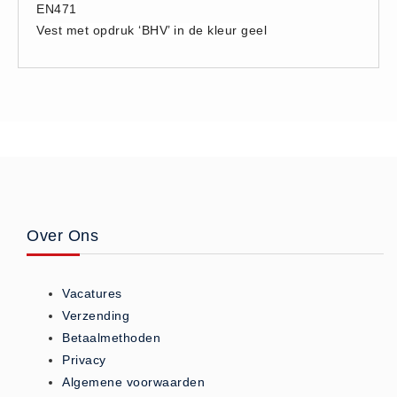
EN471
Hesjes (9)
Vest met opdruk ‘BHV’ in de kleur geel
BHV middelen
BHV kasten (0)
Evacuatie - Zaklampen (0)
Kleding - Hesjes (0)
Brandblusmiddelen
Blusdekens (1)
Brandblussers (0)
Blusserkasten (3)
Over Ons
CO2 blussers (2)
Poederblussers (5)
Vacatures
Schuimblussers (6)
Verzending
Brandmelders
Betaalmethoden
Privacy
CO melders (2)
Algemene voorwaarden
Rookmelders (8)