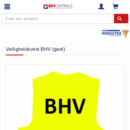
Menu
Home
Veiligheidsvest BHV (geel)
Webshop
Trainingen
E-Learning
Diensten
Keuringen
RI&E
Bedrijfsnoodplannen
Plattegronden
VCA Trajecten