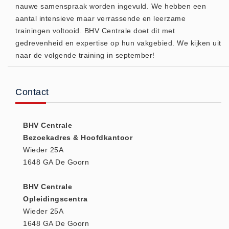
nauwe samenspraak worden ingevuld. We hebben een
Huidverzorging (5)
aantal intensieve maar verrassende en leerzame
Koud - Warm kompressen (3)
trainingen voltooid. BHV Centrale doet dit met
gedrevenheid en expertise op hun vakgebied. We kijken uit
Overige (1)
naar de volgende training in september!
Spieren en gewrichten (0)
Teken - Beten sets (5)
Vitamines en mineralen (0)
Contact
Eerste Hulp Paneel
Eerste Hulp Paneel (0)
BHV Centrale
Evacuatie
Bezoekadres & Hoofdkantoor
Wieder 25A
Evacuatie (19)
1648 GA De Goorn
Noodkoffer (0)
Noodverlichting (1)
BHV Centrale
Stoelen (5)
Opleidingscentra
Wieder 25A
Zaklampen (9)
1648 GA De Goorn
Keurmeester NEN-3140