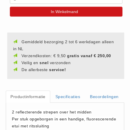
(20)
In Winkelmand
AED apparaten (11)
ACTIE
Actie (5)
AED
Gemiddeld bezorging 2 tot 6 werkdagen alleen
in NL
AED apparaten (11)
Verzendkosten: € 9,50
gratis vanaf € 250,00
AED batterijen (12)
Veilig en
snel
verzonden
AED binnen - buiten kasten (11)
De allerbeste
service!
AED elektroden (18)
AED tassen (14)
Beademings materialen (6)
Productinformatie
Specificaties
Beoordelingen
AED trainers (14)
BHV Kasten
2 reflecterende strepen over het midden
BHV kasten (5)
Per stuk opgeborgen in een handige, fluorescerende
etui met ritssluiting
BHV Kleding