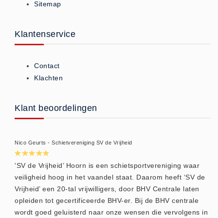
Sitemap
Brandmelders - Algemeen (1)
Brandvertragend
Klantenservice
Brandvertragend (9)
Brandwondmaterialen
Contact
Brandwondmaterialen -
Klachten
Algemeen (9)
CO2 meters
Klant beoordelingen
CO2 meters (0)
Corona maatregelen
COVID-19 artikelen (0)
Nico Geurts - Schietvereniging SV de Vrijheid
COVID-19 artikelen
'SV de Vrijheid’ Hoorn is een schietsportvereniging waar
COVID-19 artikelen (0)
veiligheid hoog in het vaandel staat. Daarom heeft ‘SV de
Drogisterij
Vrijheid’ een 20-tal vrijwilligers, door BHV Centrale laten
opleiden tot gecertificeerde BHV-er. Bij de BHV centrale
Desinfectants (6)
wordt goed geluisterd naar onze wensen die vervolgens in
Geneesmiddelen (0)