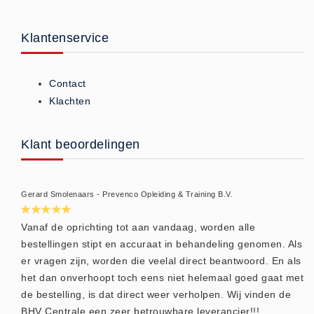
Huidverzorging (5)
Klantenservice
Koud - Warm kompressen (3)
Overige (1)
Spieren en gewrichten (0)
Contact
Klachten
Teken - Beten sets (5)
Vitamines en mineralen (0)
Klant beoordelingen
Eerste Hulp Paneel
Eerste Hulp Paneel (0)
Evacuatie
Gerard Smolenaars - Prevenco Opleiding & Training B.V.
Evacuatie (19)
Vanaf de oprichting tot aan vandaag, worden alle
Noodkoffer (0)
bestellingen stipt en accuraat in behandeling genomen. Als
Noodverlichting (1)
er vragen zijn, worden die veelal direct beantwoord. En als
Stoelen (5)
het dan onverhoopt toch eens niet helemaal goed gaat met
Zaklampen (9)
de bestelling, is dat direct weer verholpen. Wij vinden de
BHV Centrale een zeer betrouwbare leverancier!!!
Keurmeester NEN-3140