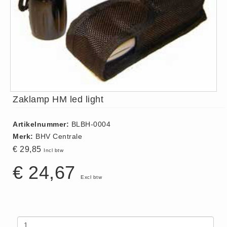
ISO 9001 Begeleiding
Evenementenveiligheid
Inspectiecentrale
Ons Team
Nieuws
Contact
Zaklamp HM led light
Betalingsmogelijkheden
Klachten
Artikelnummer:
BLBH-0004
Privacy
Merk:
BHV Centrale
Verzending
€ 29,85
Incl btw
Retourneren
€ 24,67
Algemene Voorwaarden
Excl btw
Vacatures
Winkel