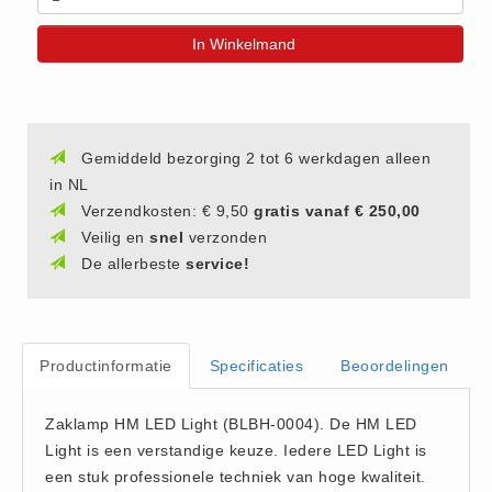
(20)
In Winkelmand
AED apparaten (11)
ACTIE
Actie (5)
AED
Gemiddeld bezorging 2 tot 6 werkdagen alleen
in NL
AED apparaten (11)
Verzendkosten: € 9,50
gratis vanaf € 250,00
AED batterijen (12)
Veilig en
snel
verzonden
AED binnen - buiten kasten (11)
De allerbeste
service!
AED elektroden (18)
AED tassen (14)
Beademings materialen (6)
Productinformatie
Specificaties
Beoordelingen
AED trainers (14)
BHV Kasten
Zaklamp HM LED Light (BLBH-0004). De HM LED
BHV kasten (5)
Light is een verstandige keuze. Iedere LED Light is
een stuk professionele techniek van hoge kwaliteit.
BHV Kleding