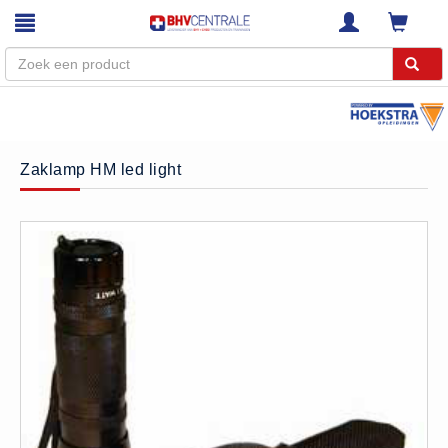
Menu
Home
Zaklamp HM led light
Webshop
Trainingen
E-Learning
Diensten
Keuringen
RI&E
Bedrijfsnoodplannen
Plattegronden
VCA Trajecten