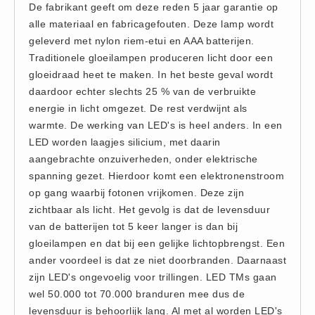
De fabrikant geeft om deze reden 5 jaar garantie op
Hesjes (9)
alle materiaal en fabricagefouten. Deze lamp wordt
BHV middelen
geleverd met nylon riem-etui en AAA batterijen.
BHV kasten (0)
Traditionele gloeilampen produceren licht door een
gloeidraad heet te maken. In het beste geval wordt
Evacuatie - Zaklampen (0)
daardoor echter slechts 25 % van de verbruikte
Kleding - Hesjes (0)
energie in licht omgezet. De rest verdwijnt als
Brandblusmiddelen
warmte. De werking van LED's is heel anders. In een
Blusdekens (1)
LED worden laagjes silicium, met daarin
aangebrachte onzuiverheden, onder elektrische
Brandblussers (0)
spanning gezet. Hierdoor komt een elektronenstroom
Blusserkasten (3)
op gang waarbij fotonen vrijkomen. Deze zijn
CO2 blussers (2)
zichtbaar als licht. Het gevolg is dat de levensduur
Poederblussers (5)
van de batterijen tot 5 keer langer is dan bij
gloeilampen en dat bij een gelijke lichtopbrengst. Een
Schuimblussers (6)
ander voordeel is dat ze niet doorbranden. Daarnaast
Brandmelders
zijn LED's ongevoelig voor trillingen. LED TMs gaan
CO melders (2)
wel 50.000 tot 70.000 branduren mee dus de
Rookmelders (8)
levensduur is behoorlijk lang. Al met al worden LED's