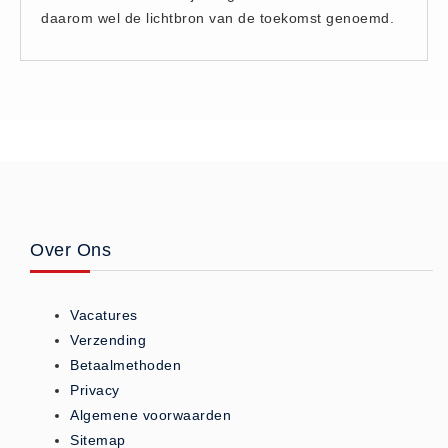
daarom wel de lichtbron van de toekomst genoemd.
Brandmelders - Algemeen (1)
Brandvertragend
Brandvertragend (9)
Brandwondmaterialen
Brandwondmaterialen -
Algemeen (9)
CO2 meters
CO2 meters (0)
Over Ons
Corona maatregelen
COVID-19 artikelen (0)
Vacatures
COVID-19 artikelen
Verzending
COVID-19 artikelen (0)
Betaalmethoden
Drogisterij
Privacy
Desinfectants (6)
Algemene voorwaarden
Sitemap
Geneesmiddelen (0)