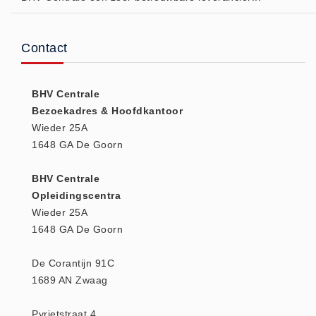
Keurmeester NEN-3140 (1)
Kliklijsten en vitrines
Contact
Kliklijsten en vitrines (2)
Lesboeken
BHV Centrale
Lesboeken - Algemeen (10)
Bezoekadres & Hoofdkantoor
Medicatie en Drogisterij
Wieder 25A
1648 GA De Goorn
Desinfectants (0)
Medicatie (0)
BHV Centrale
Noodproducten
Opleidingscentra
Noodproducten (5)
Wieder 25A
1648 GA De Goorn
Oefenmateriaal
Brand (9)
De Corantijn 91C
Trainingselektroden (7)
1689 AN Zwaag
Verslikken en verstikken (1)
Pyrietstraat 4
Oogdouche - Spoeling