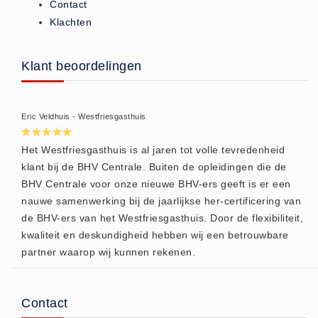
Contact
Brandmelders - Algemeen (1)
Klachten
Brandvertragend
Brandvertragend (9)
Klant beoordelingen
Brandwondmaterialen
Brandwondmaterialen -
Eric Veldhuis - Westfriesgasthuis
Algemeen (9)
CO2 meters
Het Westfriesgasthuis is al jaren tot volle tevredenheid
CO2 meters (0)
klant bij de BHV Centrale. Buiten de opleidingen die de
BHV Centrale voor onze nieuwe BHV-ers geeft is er een
Corona maatregelen
nauwe samenwerking bij de jaarlijkse her-certificering van
COVID-19 artikelen (0)
de BHV-ers van het Westfriesgasthuis. Door de flexibiliteit,
COVID-19 artikelen
kwaliteit en deskundigheid hebben wij een betrouwbare
COVID-19 artikelen (0)
partner waarop wij kunnen rekenen.
Drogisterij
Desinfectants (6)
Contact
Geneesmiddelen (0)