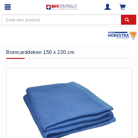
Menu
Home
Brancarddeken 150 x 220 cm
Webshop
Trainingen
E-Learning
Diensten
Keuringen
RI&E
Bedrijfsnoodplannen
Plattegronden
VCA Trajecten