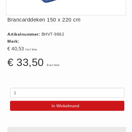
ISO 9001 Begeleiding
Evenementenveiligheid
Brancarddeken 150 x 220 cm
Inspectiecentrale
Ons Team
Artikelnummer:
BHVT-9862
Nieuws
Merk:
Contact
€ 40,53
Incl btw
Betalingsmogelijkheden
€ 33,50
Excl btw
Klachten
Privacy
Verzending
Retourneren
Algemene Voorwaarden
In Winkelmand
Vacatures
Winkel