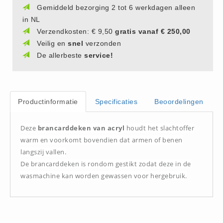
Gemiddeld bezorging 2 tot 6 werkdagen alleen
(20)
in NL
AED apparaten (11)
Verzendkosten: € 9,50
gratis vanaf € 250,00
ACTIE
Veilig en
snel
verzonden
Actie (5)
De allerbeste
service!
AED
AED apparaten (11)
AED batterijen (12)
Productinformatie
Specificaties
Beoordelingen
AED binnen - buiten kasten (11)
Deze
brancarddeken van acryl
houdt het slachtoffer
AED elektroden (18)
warm en voorkomt bovendien dat armen of benen
AED tassen (14)
langszij vallen.
Beademings materialen (6)
De brancarddeken is rondom gestikt zodat deze in de
AED trainers (14)
wasmachine kan worden gewassen voor hergebruik.
BHV Kasten
BHV kasten (5)
BHV Kleding