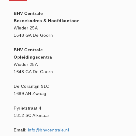
Huidverzorging (5)
BHV Centrale
Koud - Warm kompressen (3)
Bezoekadres & Hoofdkantoor
Overige (1)
Wieder 25A
Spieren en gewrichten (0)
1648 GA De Goorn
Teken - Beten sets (5)
BHV Centrale
Vitamines en mineralen (0)
Opleidingscentra
Eerste Hulp Paneel
Wieder 25A
Eerste Hulp Paneel (0)
1648 GA De Goorn
Evacuatie
De Corantijn 91C
Evacuatie (19)
1689 AN Zwaag
Noodkoffer (0)
Noodverlichting (1)
Pyrietstraat 4
1812 SC Alkmaar
Stoelen (5)
Zaklampen (9)
Email:
info@bhvcentrale.nl
Keurmeester NEN-3140