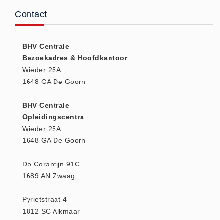
Huidverzorging (5)
Contact
Koud - Warm kompressen (3)
Overige (1)
BHV Centrale
Spieren en gewrichten (0)
Bezoekadres & Hoofdkantoor
Wieder 25A
Teken - Beten sets (5)
1648 GA De Goorn
Vitamines en mineralen (0)
Eerste Hulp Paneel
BHV Centrale
Eerste Hulp Paneel (0)
Opleidingscentra
Wieder 25A
Evacuatie
1648 GA De Goorn
Evacuatie (19)
Noodkoffer (0)
De Corantijn 91C
Noodverlichting (1)
1689 AN Zwaag
Stoelen (5)
Pyrietstraat 4
Zaklampen (9)
1812 SC Alkmaar
Keurmeester NEN-3140