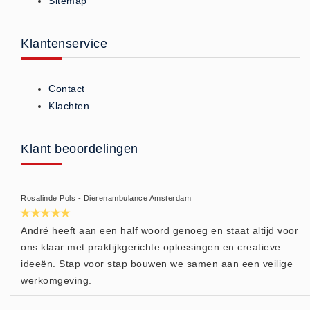
Sitemap
Brandmelders - Algemeen (1)
Brandvertragend
Klantenservice
Brandvertragend (9)
Brandwondmaterialen
Contact
Brandwondmaterialen -
Klachten
Algemeen (9)
CO2 meters
Klant beoordelingen
CO2 meters (0)
Corona maatregelen
Rosalinde Pols - Dierenambulance Amsterdam
COVID-19 artikelen (0)
COVID-19 artikelen
André heeft aan een half woord genoeg en staat altijd voor
COVID-19 artikelen (0)
ons klaar met praktijkgerichte oplossingen en creatieve
ideeën. Stap voor stap bouwen we samen aan een veilige
Drogisterij
werkomgeving.
Desinfectants (6)
Geneesmiddelen (0)