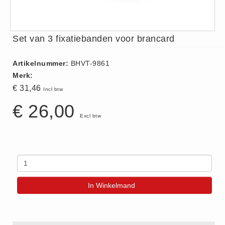
ISO 9001 Begeleiding
Evenementenveiligheid
Inspectiecentrale
Set van 3 fixatiebanden voor brancard
Ons Team
Artikelnummer:
BHVT-9861
Nieuws
Merk:
Contact
€ 31,46
Incl btw
Betalingsmogelijkheden
€ 26,00
Klachten
Excl btw
Privacy
Verzending
Retourneren
Algemene Voorwaarden
In Winkelmand
Vacatures
Winkel