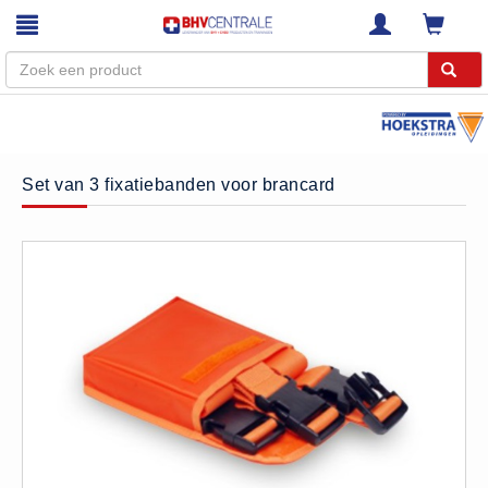
Menu
Home
Set van 3 fixatiebanden voor brancard
Webshop
Trainingen
E-Learning
Diensten
Keuringen
RI&E
Bedrijfsnoodplannen
Plattegronden
VCA Trajecten