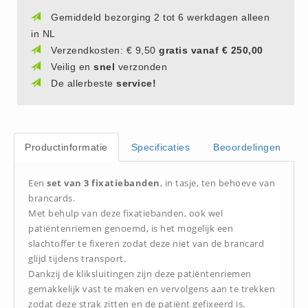
(20)
Gemiddeld bezorging 2 tot 6 werkdagen alleen
in NL
AED apparaten (11)
Verzendkosten: € 9,50
gratis vanaf € 250,00
ACTIE
Veilig en
snel
verzonden
Actie (5)
De allerbeste
service!
AED
AED apparaten (11)
AED batterijen (12)
Productinformatie
Specificaties
Beoordelingen
AED binnen - buiten kasten (11)
AED elektroden (18)
Een
set van 3 fixatiebanden
, in tasje, ten behoeve van
brancards.
AED tassen (14)
Met behulp van deze fixatiebanden, ook wel
Beademings materialen (6)
patiëntenriemen genoemd, is het mogelijk een
AED trainers (14)
slachtoffer te fixeren zodat deze niet van de brancard
glijd tijdens transport.
BHV Kasten
Dankzij de kliksluitingen zijn deze patiëntenriemen
BHV kasten (5)
gemakkelijk vast te maken en vervolgens aan te trekken
BHV Kleding
zodat deze strak zitten en de patiënt gefixeerd is.