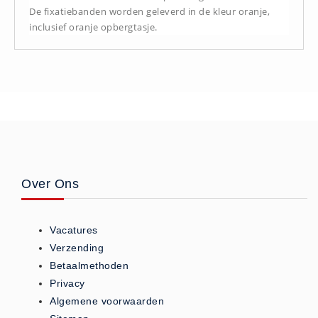
De fixatiebanden worden geleverd in de kleur oranje,
Hesjes (9)
inclusief oranje opbergtasje.
BHV middelen
BHV kasten (0)
Evacuatie - Zaklampen (0)
Kleding - Hesjes (0)
Brandblusmiddelen
Blusdekens (1)
Brandblussers (0)
Over Ons
Blusserkasten (3)
CO2 blussers (2)
Poederblussers (5)
Vacatures
Verzending
Schuimblussers (6)
Betaalmethoden
Brandmelders
Privacy
CO melders (2)
Algemene voorwaarden
Rookmelders (8)