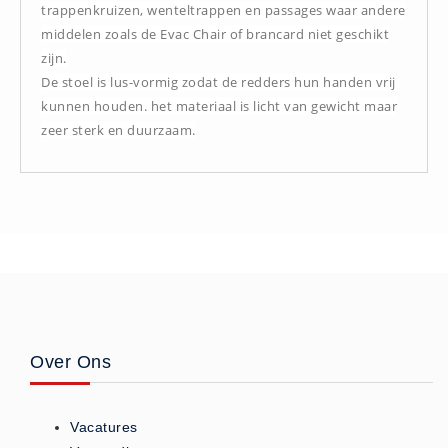
trappenkruizen, wenteltrappen en passages waar andere
Hesjes (9)
middelen zoals de Evac Chair of brancard niet geschikt
BHV middelen
zijn.
BHV kasten (0)
De stoel is lus-vormig zodat de redders hun handen vrij
kunnen houden. het materiaal is licht van gewicht maar
Evacuatie - Zaklampen (0)
zeer sterk en duurzaam.
Kleding - Hesjes (0)
Brandblusmiddelen
Blusdekens (1)
Brandblussers (0)
Blusserkasten (3)
CO2 blussers (2)
Poederblussers (5)
Schuimblussers (6)
Over Ons
Brandmelders
CO melders (2)
Vacatures
Rookmelders (8)