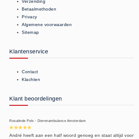
Verzending
Brandmelders - Algemeen (1)
Betaalmethoden
Brandvertragend
Privacy
Algemene voorwaarden
Brandvertragend (9)
Sitemap
Brandwondmaterialen
Brandwondmaterialen -
Klantenservice
Algemeen (9)
CO2 meters
Contact
CO2 meters (0)
Klachten
Corona maatregelen
COVID-19 artikelen (0)
Klant beoordelingen
COVID-19 artikelen
COVID-19 artikelen (0)
Drogisterij
Rosalinde Pols - Dierenambulance Amsterdam
Desinfectants (6)
André heeft aan een half woord genoeg en staat altijd voor
Geneesmiddelen (0)