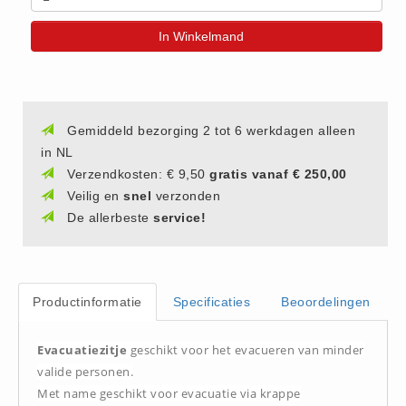
(20)
In Winkelmand
AED apparaten (11)
ACTIE
Actie (5)
AED
Gemiddeld bezorging 2 tot 6 werkdagen alleen
in NL
AED apparaten (11)
Verzendkosten: € 9,50
gratis vanaf € 250,00
AED batterijen (12)
Veilig en
snel
verzonden
AED binnen - buiten kasten (11)
De allerbeste
service!
AED elektroden (18)
AED tassen (14)
Beademings materialen (6)
Productinformatie
Specificaties
Beoordelingen
AED trainers (14)
BHV Kasten
Evacuatiezitje
geschikt voor het evacueren van minder
BHV kasten (5)
valide personen.
Met name geschikt voor evacuatie via krappe
BHV Kleding