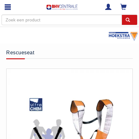
Menu
Home
Rescueseat
Webshop
Trainingen
E-Learning
Diensten
Keuringen
RI&E
Bedrijfsnoodplannen
Plattegronden
VCA Trajecten