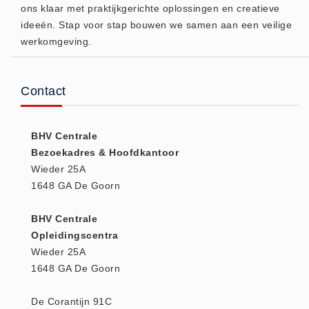
ons klaar met praktijkgerichte oplossingen en creatieve
Huidverzorging (5)
ideeën. Stap voor stap bouwen we samen aan een veilige
Koud - Warm kompressen (3)
werkomgeving.
Overige (1)
Spieren en gewrichten (0)
Contact
Teken - Beten sets (5)
Vitamines en mineralen (0)
BHV Centrale
Eerste Hulp Paneel
Bezoekadres & Hoofdkantoor
Eerste Hulp Paneel (0)
Wieder 25A
Evacuatie
1648 GA De Goorn
Evacuatie (19)
BHV Centrale
Noodkoffer (0)
Opleidingscentra
Noodverlichting (1)
Wieder 25A
Stoelen (5)
1648 GA De Goorn
Zaklampen (9)
De Corantijn 91C
Keurmeester NEN-3140