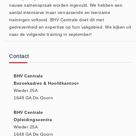
nauwe samenspraak worden ingevuld. We hebben een
(20)
aantal intensieve maar verrassende en leerzame
AED apparaten (11)
trainingen voltooid. BHV Centrale doet dit met
ACTIE
gedrevenheid en expertise op hun vakgebied. We kijken uit
Actie (5)
naar de volgende training in september!
AED
AED apparaten (11)
Contact
AED batterijen (12)
AED binnen - buiten kasten (11)
BHV Centrale
AED elektroden (18)
Bezoekadres & Hoofdkantoor
AED tassen (14)
Wieder 25A
Beademings materialen (6)
1648 GA De Goorn
AED trainers (14)
BHV Centrale
BHV Kasten
Opleidingscentra
BHV kasten (5)
Wieder 25A
BHV Kleding
1648 GA De Goorn