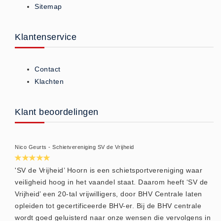
Sitemap
ISO 9001 Begeleiding
Evenementenveiligheid
Inspectiecentrale
Klantenservice
Ons Team
Nieuws
Contact
Contact
Klachten
Betalingsmogelijkheden
Klachten
Klant beoordelingen
Privacy
Verzending
Nico Geurts - Schietvereniging SV de Vrijheid
Retourneren
Algemene Voorwaarden
'SV de Vrijheid’ Hoorn is een schietsportvereniging waar
veiligheid hoog in het vaandel staat. Daarom heeft ‘SV de
Vacatures
Vrijheid’ een 20-tal vrijwilligers, door BHV Centrale laten
Winkel
opleiden tot gecertificeerde BHV-er. Bij de BHV centrale
wordt goed geluisterd naar onze wensen die vervolgens in