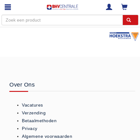
Menu
Home
Webshop
Trainingen
E-Learning
Over Ons
Diensten
Keuringen
Vacatures
RI&E
Verzending
Bedrijfsnoodplannen
Betaalmethoden
Plattegronden
Privacy
VCA Trajecten
Algemene voorwaarden