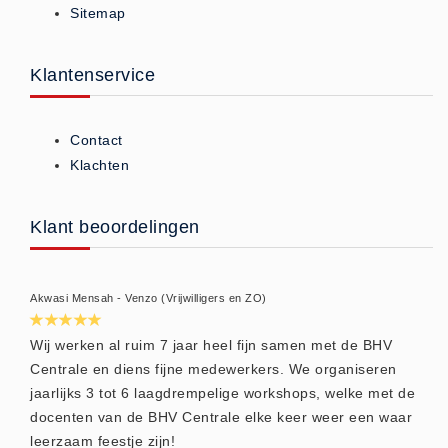
Sitemap
ISO 9001 Begeleiding
Evenementenveiligheid
Inspectiecentrale
Klantenservice
Ons Team
Nieuws
Contact
Contact
Klachten
Betalingsmogelijkheden
Klachten
Klant beoordelingen
Privacy
Verzending
Akwasi Mensah - Venzo (Vrijwilligers en ZO)
Retourneren
Algemene Voorwaarden
Wij werken al ruim 7 jaar heel fijn samen met de BHV
Centrale en diens fijne medewerkers. We organiseren
Vacatures
jaarlijks 3 tot 6 laagdrempelige workshops, welke met de
Winkel
docenten van de BHV Centrale elke keer weer een waar
leerzaam feestje zijn!