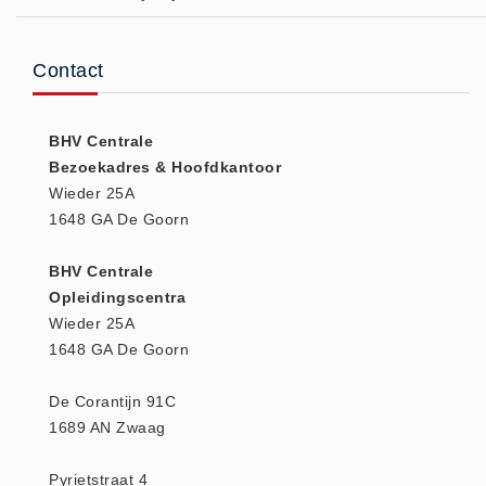
(20)
AED apparaten (11)
Contact
ACTIE
Actie (5)
BHV Centrale
AED
Bezoekadres & Hoofdkantoor
AED apparaten (11)
Wieder 25A
AED batterijen (12)
1648 GA De Goorn
AED binnen - buiten kasten (11)
BHV Centrale
AED elektroden (18)
Opleidingscentra
AED tassen (14)
Wieder 25A
Beademings materialen (6)
1648 GA De Goorn
AED trainers (14)
De Corantijn 91C
BHV Kasten
1689 AN Zwaag
BHV kasten (5)
BHV Kleding
Pyrietstraat 4