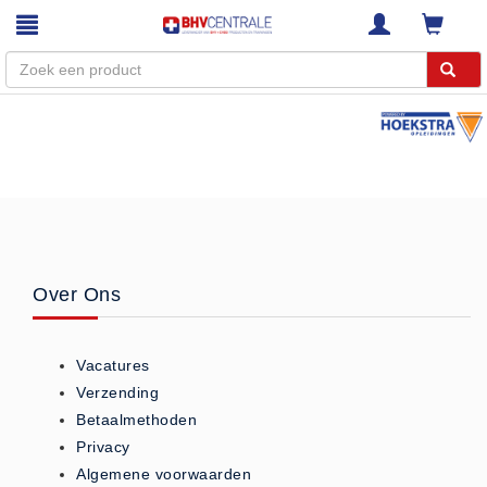
Menu
Home
Webshop
Trainingen
E-Learning
Over Ons
Diensten
Keuringen
Vacatures
RI&E
Verzending
Bedrijfsnoodplannen
Betaalmethoden
Plattegronden
Privacy
VCA Trajecten
Algemene voorwaarden