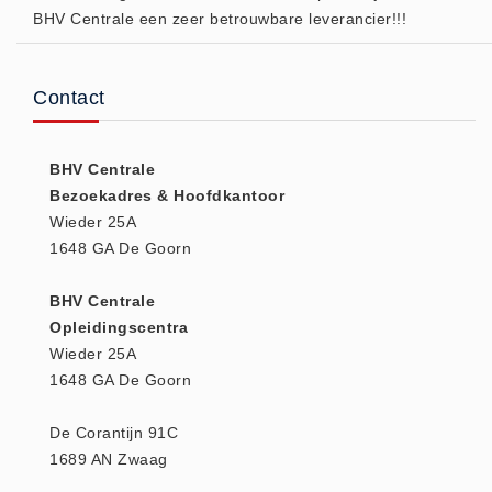
BHV Centrale een zeer betrouwbare leverancier!!!
(20)
AED apparaten (11)
ACTIE
Contact
Actie (5)
AED
BHV Centrale
AED apparaten (11)
Bezoekadres & Hoofdkantoor
AED batterijen (12)
Wieder 25A
1648 GA De Goorn
AED binnen - buiten kasten (11)
AED elektroden (18)
BHV Centrale
AED tassen (14)
Opleidingscentra
Beademings materialen (6)
Wieder 25A
1648 GA De Goorn
AED trainers (14)
BHV Kasten
De Corantijn 91C
BHV kasten (5)
1689 AN Zwaag
BHV Kleding