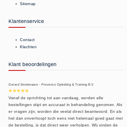
Sitemap
ISO 9001 Begeleiding
Evenementenveiligheid
Inspectiecentrale
Klantenservice
Ons Team
Nieuws
Contact
Contact
Klachten
Betalingsmogelijkheden
Klachten
Klant beoordelingen
Privacy
Verzending
Gerard Smolenaars - Prevenco Opleiding & Training B.V.
Retourneren
Algemene Voorwaarden
Vanaf de oprichting tot aan vandaag, worden alle
bestellingen stipt en accuraat in behandeling genomen. Als
Vacatures
er vragen zijn, worden die veelal direct beantwoord. En als
Winkel
het dan onverhoopt toch eens niet helemaal goed gaat met
de bestelling, is dat direct weer verholpen. Wij vinden de