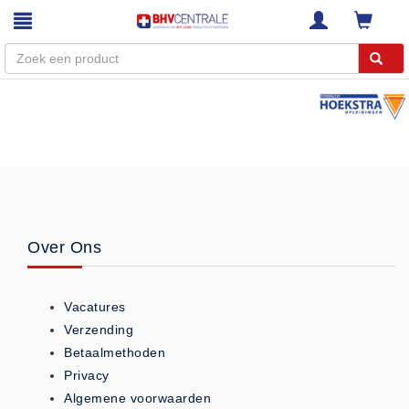
Menu
Home
Webshop
Trainingen
E-Learning
Over Ons
Diensten
Keuringen
Vacatures
RI&E
Verzending
Bedrijfsnoodplannen
Betaalmethoden
Plattegronden
Privacy
VCA Trajecten
Algemene voorwaarden