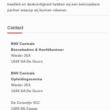
kwaliteit en deskundigheid hebben wij een betrouwbare
(20)
partner waarop wij kunnen rekenen.
AED apparaten (11)
ACTIE
Actie (5)
Contact
AED
AED apparaten (11)
BHV Centrale
AED batterijen (12)
Bezoekadres & Hoofdkantoor
Wieder 25A
AED binnen - buiten kasten (11)
1648 GA De Goorn
AED elektroden (18)
AED tassen (14)
BHV Centrale
Beademings materialen (6)
Opleidingscentra
Wieder 25A
AED trainers (14)
1648 GA De Goorn
BHV Kasten
BHV kasten (5)
De Corantijn 91C
BHV Kleding
1689 AN Zwaag