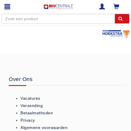
Menu
Home
Webshop
Trainingen
E-Learning
Over Ons
Diensten
Keuringen
Vacatures
RI&E
Verzending
Bedrijfsnoodplannen
Betaalmethoden
Plattegronden
Privacy
VCA Trajecten
Algemene voorwaarden