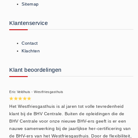
Sitemap
ISO 9001 Begeleiding
Evenementenveiligheid
Inspectiecentrale
Klantenservice
Ons Team
Nieuws
Contact
Contact
Klachten
Betalingsmogelijkheden
Klachten
Klant beoordelingen
Privacy
Verzending
Eric Veldhuis - Westfriesgasthuis
Retourneren
Algemene Voorwaarden
Het Westfriesgasthuis is al jaren tot volle tevredenheid
klant bij de BHV Centrale. Buiten de opleidingen die de
Vacatures
BHV Centrale voor onze nieuwe BHV-ers geeft is er een
Winkel
nauwe samenwerking bij de jaarlijkse her-certificering van
de BHV-ers van het Westfriesgasthuis. Door de flexibiliteit,