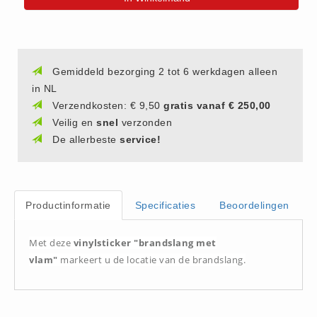
(20)
AED apparaten (11)
ACTIE
Gemiddeld bezorging 2 tot 6 werkdagen alleen
Actie (5)
in NL
AED
Verzendkosten: € 9,50
gratis vanaf € 250,00
AED apparaten (11)
Veilig en
snel
verzonden
De allerbeste
service!
AED batterijen (12)
AED binnen - buiten kasten (11)
AED elektroden (18)
AED tassen (14)
Productinformatie
Specificaties
Beoordelingen
Beademings materialen (6)
Met deze
vinylsticker "brandslang met
AED trainers (14)
vlam"
markeert u de locatie van de brandslang.
BHV Kasten
BHV kasten (5)
BHV Kleding