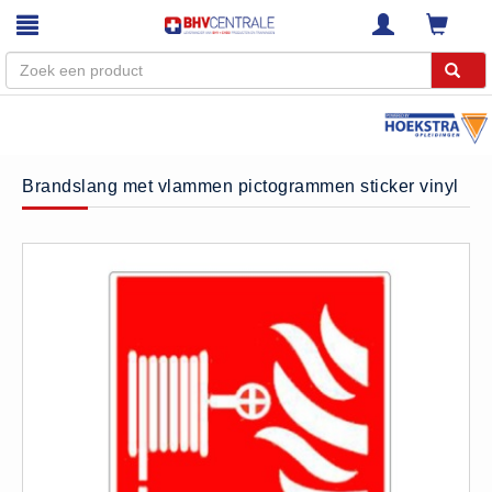
Menu
Home
Brandslang met vlammen pictogrammen sticker vinyl
Webshop
Trainingen
E-Learning
Diensten
Keuringen
RI&E
Bedrijfsnoodplannen
Plattegronden
VCA Trajecten