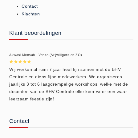
Contact
Brandmelders - Algemeen (1)
Klachten
Brandvertragend
Brandvertragend (9)
Klant beoordelingen
Brandwondmaterialen
Brandwondmaterialen -
Algemeen (9)
Akwasi Mensah - Venzo (Vrijwilligers en ZO)
CO2 meters
Wij werken al ruim 7 jaar heel fijn samen met de BHV
CO2 meters (0)
Centrale en diens fijne medewerkers. We organiseren
Corona maatregelen
jaarlijks 3 tot 6 laagdrempelige workshops, welke met de
COVID-19 artikelen (0)
docenten van de BHV Centrale elke keer weer een waar
leerzaam feestje zijn!
COVID-19 artikelen
COVID-19 artikelen (0)
Drogisterij
Contact
Desinfectants (6)
Geneesmiddelen (0)