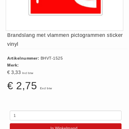
ISO 9001 Begeleiding
Evenementenveiligheid
Inspectiecentrale
Ons Team
Brandslang met vlammen pictogrammen sticker
Nieuws
vinyl
Contact
Betalingsmogelijkheden
Artikelnummer:
BHVT-1525
Klachten
Merk:
€ 3,33
Privacy
Incl btw
Verzending
€ 2,75
Excl btw
Retourneren
Algemene Voorwaarden
Vacatures
Winkel
In Winkelmand