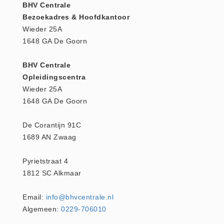
BHV Centrale
Huidverzorging (5)
Bezoekadres & Hoofdkantoor
Koud - Warm kompressen (3)
Wieder 25A
1648 GA De Goorn
Overige (1)
Spieren en gewrichten (0)
BHV Centrale
Teken - Beten sets (5)
Opleidingscentra
Vitamines en mineralen (0)
Wieder 25A
1648 GA De Goorn
Eerste Hulp Paneel
Eerste Hulp Paneel (0)
De Corantijn 91C
Evacuatie
1689 AN Zwaag
Evacuatie (19)
Pyrietstraat 4
Noodkoffer (0)
1812 SC Alkmaar
Noodverlichting (1)
Stoelen (5)
Email:
info@bhvcentrale.nl
Zaklampen (9)
Algemeen:
0229-706010
Keurmeester NEN-3140