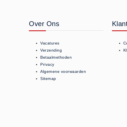
Geneesmiddelen (0)
Huidverzorging (5)
Over Ons
Klan
Koud - Warm kompressen (3)
Overige (1)
Spieren en gewrichten (0)
Vacatures
C
Teken - Beten sets (5)
Verzending
K
Vitamines en mineralen (0)
Betaalmethoden
Privacy
Eerste Hulp Paneel
Algemene voorwaarden
Eerste Hulp Paneel (0)
Sitemap
Evacuatie
Evacuatie (19)
Noodkoffer (0)
Noodverlichting (1)
Stoelen (5)
Zaklampen (9)