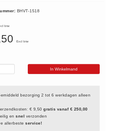
nummer:
BHVT-1518
ncl btw
,50
Excl btw
In Winkelmand
emiddeld bezorging 2 tot 6 werkdagen alleen
erzendkosten: € 9,50
gratis vanaf € 250,00
eilig en
snel
verzonden
e allerbeste
service!