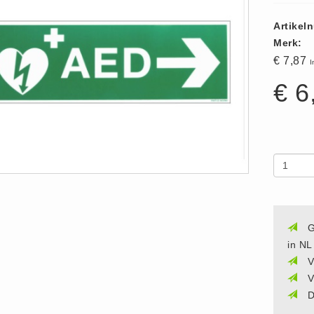
Artikel
Merk:
€ 7,87
I
€ 6
G
in NL
V
V
D