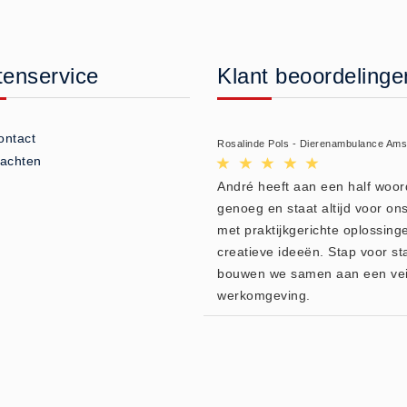
tenservice
Klant beoordelinge
ontact
Rosalinde Pols - Dierenambulance Am
lachten
André heeft aan een half woor
genoeg en staat altijd voor ons
met praktijkgerichte oplossing
creatieve ideeën. Stap voor st
bouwen we samen aan een vei
werkomgeving.