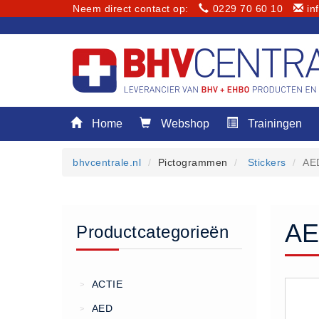
Neem direct contact op:
0229 70 60 10
in
Menu
Home
Webshop
Trainingen
Home
Webshop
bhvcentrale.nl
Pictogrammen
Stickers
AED
Trainingen
E-Learning
Diensten
AE
Productcategorieën
Keuringen
RI&E
Bedrijfsnoodplannen
ACTIE
>
Plattegronden
AED
>