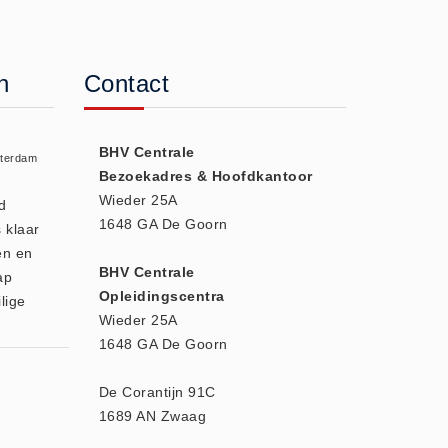
n
Contact
BHV Centrale
sterdam
Bezoekadres & Hoofdkantoor
Wieder 25A
d
1648 GA De Goorn
 klaar
en en
BHV Centrale
ap
Opleidingscentra
lige
Wieder 25A
1648 GA De Goorn
De Corantijn 91C
1689 AN Zwaag