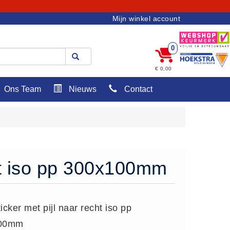
Mijn winkel account
0
€ 0,00
Ons Team
Nieuws
Contact
cht iso pp 300x100mm
icker met pijl naar recht iso pp
00mm