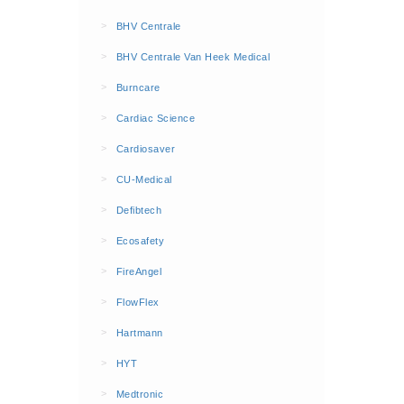
BHV Kleding
>
BHV Centrale
Hesjes (9)
>
BHV Centrale Van Heek Medical
BHV middelen
>
Burncare
BHV kasten (0)
>
Cardiac Science
Evacuatie - Zaklampen (0)
Kleding - Hesjes (0)
>
Cardiosaver
Brandblusmiddelen
>
CU-Medical
Blusdekens (1)
>
Defibtech
Brandblussers (0)
>
Ecosafety
Blusserkasten (3)
>
FireAngel
CO2 blussers (2)
>
FlowFlex
Poederblussers (5)
>
Hartmann
Schuimblussers (6)
>
Brandmelders
HYT
CO melders (2)
>
Medtronic