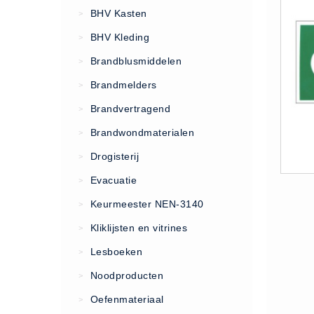
VCA Trajecten
BHV Kasten
>
ISO 9001 Begeleiding
BHV Kleding
>
Evenementenveiligheid
Brandblusmiddelen
>
Inspectiecentrale
Brandmelders
>
Ons Team
Brandvertragend
Nieuws
>
Contact
Brandwondmaterialen
>
Betalingsmogelijkheden
Drogisterij
>
Klachten
Evacuatie
>
Privacy
Keurmeester NEN-3140
>
Verzending
Kliklijsten en vitrines
>
Retourneren
Lesboeken
>
Algemene Voorwaarden
Noodproducten
>
Vacatures
Oefenmateriaal
>
Winkel