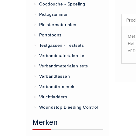
Oogdouche - Spoeling
>
(20)
Pictogrammen
>
Prod
AED apparaten (11)
Pleistermaterialen
>
ACTIE
Portofoons
>
Met 
Actie (5)
Het 
Testgassen - Testsets
>
AED
AED
Verbandmaterialen los
>
AED apparaten (11)
Verbandmaterialen sets
>
AED batterijen (12)
Verbandtassen
AED binnen - buiten kasten (11)
>
AED elektroden (18)
Verbandtrommels
>
AED tassen (14)
Vluchtladders
>
Beademings materialen (6)
Woundstop Bleeding Control
>
AED trainers (14)
Merken
BHV Kasten
BHV kasten (5)