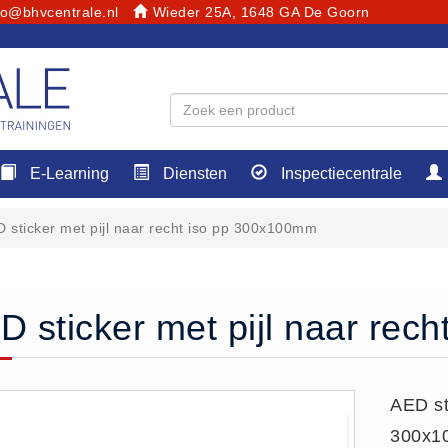
fo@bhvcentrale.nl
Wieder 25A, 1648 GA De Goorn
E-Learning
Diensten
Inspectiecentrale
 sticker met pijl naar recht iso pp 300x100mm
D sticker met pijl naar re
AED st
300x1