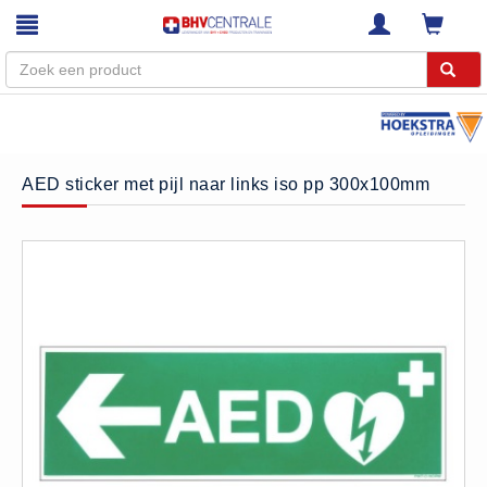
Menu
Home
AED sticker met pijl naar links iso pp 300x100mm
Webshop
Trainingen
E-Learning
Diensten
Keuringen
RI&E
Bedrijfsnoodplannen
Plattegronden
VCA Trajecten