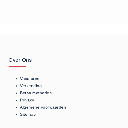
Hesjes (9)
BHV middelen
BHV kasten (0)
Evacuatie - Zaklampen (0)
Kleding - Hesjes (0)
Brandblusmiddelen
Blusdekens (1)
Over Ons
Brandblussers (0)
Blusserkasten (3)
Vacatures
CO2 blussers (2)
Verzending
Poederblussers (5)
Betaalmethoden
Privacy
Schuimblussers (6)
Algemene voorwaarden
Brandmelders
Sitemap
CO melders (2)
Rookmelders (8)