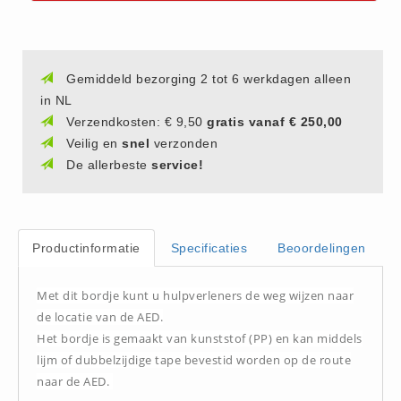
(20)
AED apparaten (11)
ACTIE
Gemiddeld bezorging 2 tot 6 werkdagen alleen
Actie (5)
in NL
Verzendkosten: € 9,50
gratis vanaf € 250,00
AED
Veilig en
snel
verzonden
AED apparaten (11)
De allerbeste
service!
AED batterijen (12)
AED binnen - buiten kasten (11)
AED elektroden (18)
Productinformatie
Specificaties
Beoordelingen
AED tassen (14)
Beademings materialen (6)
Met dit bordje kunt u hulpverleners de weg wijzen naar
AED trainers (14)
de locatie van de AED.
Het bordje is gemaakt van kunststof (PP) en kan middels
BHV Kasten
lijm of dubbelzijdige tape bevestid worden op de route
BHV kasten (5)
naar de AED.
BHV Kleding