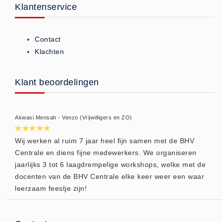
Klantenservice
Brandmelders - Algemeen (1)
Brandvertragend
Contact
Brandvertragend (9)
Klachten
Brandwondmaterialen
Brandwondmaterialen -
Klant beoordelingen
Algemeen (9)
CO2 meters
CO2 meters (0)
Akwasi Mensah - Venzo (Vrijwilligers en ZO)
Corona maatregelen
Wij werken al ruim 7 jaar heel fijn samen met de BHV
COVID-19 artikelen (0)
Centrale en diens fijne medewerkers. We organiseren
COVID-19 artikelen
jaarlijks 3 tot 6 laagdrempelige workshops, welke met de
COVID-19 artikelen (0)
docenten van de BHV Centrale elke keer weer een waar
leerzaam feestje zijn!
Drogisterij
Desinfectants (6)
Geneesmiddelen (0)