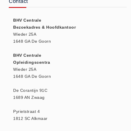
Contact
Huidverzorging (5)
Koud - Warm kompressen (3)
BHV Centrale
Overige (1)
Bezoekadres & Hoofdkantoor
Spieren en gewrichten (0)
Wieder 25A
1648 GA De Goorn
Teken - Beten sets (5)
Vitamines en mineralen (0)
BHV Centrale
Eerste Hulp Paneel
Opleidingscentra
Eerste Hulp Paneel (0)
Wieder 25A
1648 GA De Goorn
Evacuatie
Evacuatie (19)
De Corantijn 91C
Noodkoffer (0)
1689 AN Zwaag
Noodverlichting (1)
Pyrietstraat 4
Stoelen (5)
1812 SC Alkmaar
Zaklampen (9)
Keurmeester NEN-3140