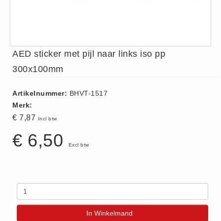
ISO 9001 Begeleiding
Evenementenveiligheid
Inspectiecentrale
Ons Team
AED sticker met pijl naar links iso pp
Nieuws
300x100mm
Contact
Artikelnummer:
BHVT-1517
Betalingsmogelijkheden
Merk:
Klachten
€ 7,87
Incl btw
Privacy
€ 6,50
Verzending
Excl btw
Retourneren
Algemene Voorwaarden
Vacatures
Winkel
In Winkelmand