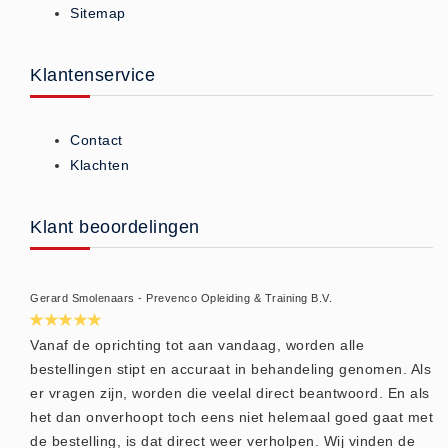
Sitemap
ISO 9001 Begeleiding
Evenementenveiligheid
Inspectiecentrale
Klantenservice
Ons Team
Nieuws
Contact
Contact
Klachten
Betalingsmogelijkheden
Klachten
Klant beoordelingen
Privacy
Verzending
Gerard Smolenaars - Prevenco Opleiding & Training B.V.
Retourneren
Algemene Voorwaarden
Vanaf de oprichting tot aan vandaag, worden alle
bestellingen stipt en accuraat in behandeling genomen. Als
Vacatures
er vragen zijn, worden die veelal direct beantwoord. En als
Winkel
het dan onverhoopt toch eens niet helemaal goed gaat met
de bestelling, is dat direct weer verholpen. Wij vinden de