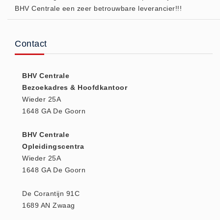
BHV Centrale een zeer betrouwbare leverancier!!!
(20)
AED apparaten (11)
ACTIE
Contact
Actie (5)
AED
BHV Centrale
AED apparaten (11)
Bezoekadres & Hoofdkantoor
AED batterijen (12)
Wieder 25A
1648 GA De Goorn
AED binnen - buiten kasten (11)
AED elektroden (18)
BHV Centrale
AED tassen (14)
Opleidingscentra
Beademings materialen (6)
Wieder 25A
1648 GA De Goorn
AED trainers (14)
BHV Kasten
De Corantijn 91C
BHV kasten (5)
1689 AN Zwaag
BHV Kleding