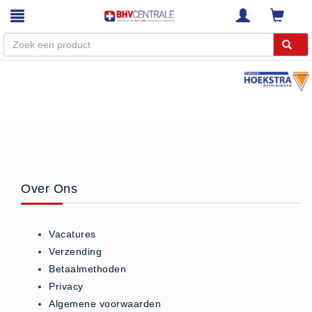
Menu
Home
Webshop
Trainingen
E-Learning
Over Ons
Diensten
Keuringen
Vacatures
RI&E
Verzending
Bedrijfsnoodplannen
Betaalmethoden
Plattegronden
Privacy
VCA Trajecten
Algemene voorwaarden