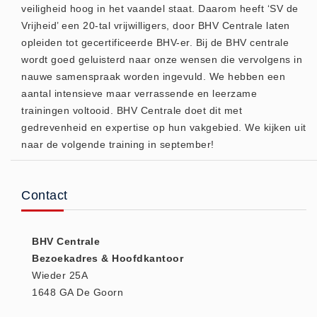
veiligheid hoog in het vaandel staat. Daarom heeft ‘SV de
Huidverzorging (5)
Vrijheid’ een 20-tal vrijwilligers, door BHV Centrale laten
Koud - Warm kompressen (3)
opleiden tot gecertificeerde BHV-er. Bij de BHV centrale
wordt goed geluisterd naar onze wensen die vervolgens in
Overige (1)
nauwe samenspraak worden ingevuld. We hebben een
Spieren en gewrichten (0)
aantal intensieve maar verrassende en leerzame
Teken - Beten sets (5)
trainingen voltooid. BHV Centrale doet dit met
Vitamines en mineralen (0)
gedrevenheid en expertise op hun vakgebied. We kijken uit
naar de volgende training in september!
Eerste Hulp Paneel
Eerste Hulp Paneel (0)
Evacuatie
Contact
Evacuatie (19)
Noodkoffer (0)
BHV Centrale
Noodverlichting (1)
Bezoekadres & Hoofdkantoor
Stoelen (5)
Wieder 25A
1648 GA De Goorn
Zaklampen (9)
Keurmeester NEN-3140