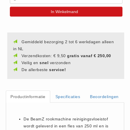
(20)
In Winkelmand
AED apparaten (11)
ACTIE
Actie (5)
AED
Gemiddeld bezorging 2 tot 6 werkdagen alleen
in NL
AED apparaten (11)
Verzendkosten: € 9,50
gratis vanaf € 250,00
AED batterijen (12)
Veilig en
snel
verzonden
AED binnen - buiten kasten (11)
De allerbeste
service!
AED elektroden (18)
AED tassen (14)
Beademings materialen (6)
Productinformatie
Specificaties
Beoordelingen
AED trainers (14)
BHV Kasten
BHV kasten (5)
De BeamZ rookmachine reinigingsvloeistof
wordt geleverd in een fles van 250 ml en is
BHV Kleding