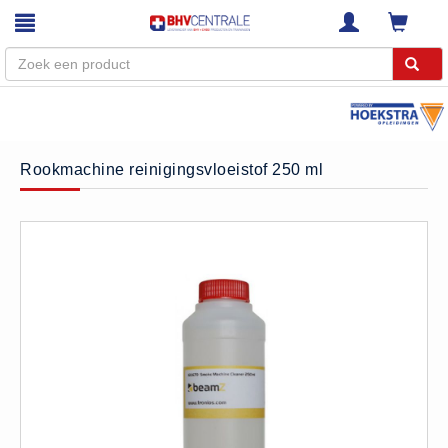
Menu
Home
Rookmachine reinigingsvloeistof 250 ml
Webshop
Trainingen
E-Learning
Diensten
Keuringen
RI&E
Bedrijfsnoodplannen
Plattegronden
VCA Trajecten