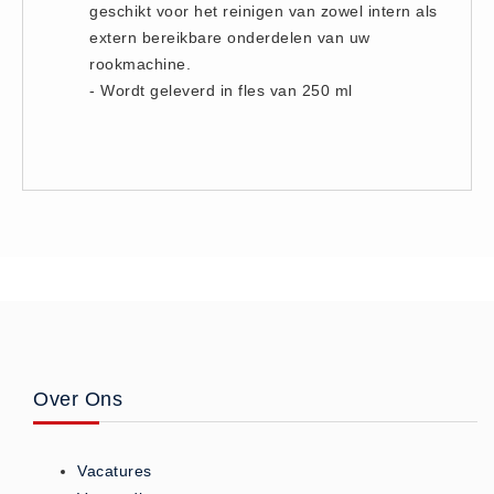
geschikt voor het reinigen van zowel intern als
Hesjes (9)
extern bereikbare onderdelen van uw
BHV middelen
rookmachine.
BHV kasten (0)
- Wordt geleverd in fles van 250 ml
Evacuatie - Zaklampen (0)
Kleding - Hesjes (0)
Brandblusmiddelen
Blusdekens (1)
Brandblussers (0)
Blusserkasten (3)
CO2 blussers (2)
Poederblussers (5)
Schuimblussers (6)
Over Ons
Brandmelders
CO melders (2)
Vacatures
Rookmelders (8)