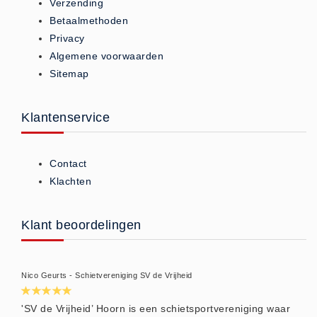
Verzending
Brandmelders - Algemeen (1)
Betaalmethoden
Brandvertragend
Privacy
Algemene voorwaarden
Brandvertragend (9)
Sitemap
Brandwondmaterialen
Brandwondmaterialen -
Klantenservice
Algemeen (9)
CO2 meters
Contact
CO2 meters (0)
Klachten
Corona maatregelen
COVID-19 artikelen (0)
Klant beoordelingen
COVID-19 artikelen
COVID-19 artikelen (0)
Drogisterij
Nico Geurts - Schietvereniging SV de Vrijheid
Desinfectants (6)
'SV de Vrijheid’ Hoorn is een schietsportvereniging waar
Geneesmiddelen (0)