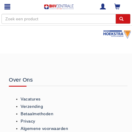
Menu
Home
Webshop
Trainingen
E-Learning
Over Ons
Diensten
Keuringen
Vacatures
RI&E
Verzending
Bedrijfsnoodplannen
Betaalmethoden
Plattegronden
Privacy
VCA Trajecten
Algemene voorwaarden