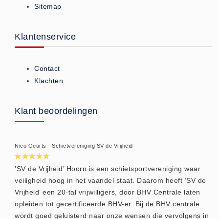
Sitemap
ISO 9001 Begeleiding
Evenementenveiligheid
Inspectiecentrale
Klantenservice
Ons Team
Nieuws
Contact
Contact
Klachten
Betalingsmogelijkheden
Klachten
Klant beoordelingen
Privacy
Verzending
Nico Geurts - Schietvereniging SV de Vrijheid
Retourneren
Algemene Voorwaarden
'SV de Vrijheid’ Hoorn is een schietsportvereniging waar
veiligheid hoog in het vaandel staat. Daarom heeft ‘SV de
Vacatures
Vrijheid’ een 20-tal vrijwilligers, door BHV Centrale laten
Winkel
opleiden tot gecertificeerde BHV-er. Bij de BHV centrale
wordt goed geluisterd naar onze wensen die vervolgens in