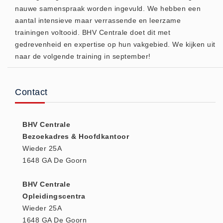
nauwe samenspraak worden ingevuld. We hebben een
(20)
aantal intensieve maar verrassende en leerzame
AED apparaten (11)
trainingen voltooid. BHV Centrale doet dit met
ACTIE
gedrevenheid en expertise op hun vakgebied. We kijken uit
Actie (5)
naar de volgende training in september!
AED
AED apparaten (11)
Contact
AED batterijen (12)
AED binnen - buiten kasten (11)
BHV Centrale
AED elektroden (18)
Bezoekadres & Hoofdkantoor
AED tassen (14)
Wieder 25A
Beademings materialen (6)
1648 GA De Goorn
AED trainers (14)
BHV Centrale
BHV Kasten
Opleidingscentra
BHV kasten (5)
Wieder 25A
BHV Kleding
1648 GA De Goorn