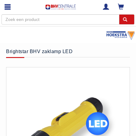
Menu
Home
Brightstar BHV zaklamp LED
Webshop
Trainingen
E-Learning
Diensten
Keuringen
RI&E
Bedrijfsnoodplannen
Plattegronden
VCA Trajecten