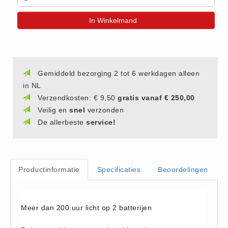
(20)
In Winkelmand
AED apparaten (11)
ACTIE
Actie (5)
AED
Gemiddeld bezorging 2 tot 6 werkdagen alleen
in NL
AED apparaten (11)
Verzendkosten: € 9,50
gratis vanaf € 250,00
AED batterijen (12)
Veilig en
snel
verzonden
AED binnen - buiten kasten (11)
De allerbeste
service!
AED elektroden (18)
AED tassen (14)
Beademings materialen (6)
Productinformatie
Specificaties
Beoordelingen
AED trainers (14)
BHV Kasten
Meer dan 200 uur licht op 2 batterijen
BHV kasten (5)
BHV Kleding