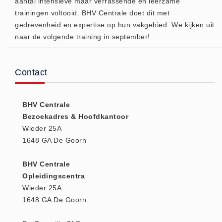
aantal intensieve maar verrassende en leerzame
trainingen voltooid. BHV Centrale doet dit met
Keurmeester NEN-3140 (1)
gedrevenheid en expertise op hun vakgebied. We kijken uit
Kliklijsten en vitrines
naar de volgende training in september!
Kliklijsten en vitrines (2)
Lesboeken
Contact
Lesboeken - Algemeen (10)
Medicatie en Drogisterij
Desinfectants (0)
BHV Centrale
Bezoekadres & Hoofdkantoor
Medicatie (0)
Wieder 25A
Noodproducten
1648 GA De Goorn
Noodproducten (5)
Oefenmateriaal
BHV Centrale
Opleidingscentra
Brand (9)
Wieder 25A
Trainingselektroden (7)
1648 GA De Goorn
Verslikken en verstikken (1)
Oogdouche - Spoeling