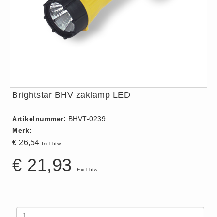
ISO 9001 Begeleiding
Evenementenveiligheid
Inspectiecentrale
Ons Team
Nieuws
Contact
Brightstar BHV zaklamp LED
Betalingsmogelijkheden
Klachten
Artikelnummer:
BHVT-0239
Privacy
Merk:
Verzending
€ 26,54
Incl btw
Retourneren
€ 21,93
Algemene Voorwaarden
Excl btw
Vacatures
Winkel