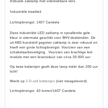
Robuste zaklamp met onbreekbare lens
Hesjes (9)
Industriële kwaliteit
BHV middelen
BHV kasten (0)
Lichtopbrengst: 1407 Candela
Evacuatie - Zaklampen (0)
Deze industriële LED zaklamp in opvallende gele
Kleding - Hesjes (0)
kleur is uitermate geschikt voor BHV-doeleinden. De
Brandblusmiddelen
uit ABS kunststof gegoten zaklamp is zeer robuust en
heeft een grote lichtopbrengst. Voorzien van een
Blusdekens (1)
schakelaarbeveiliging. Voorzien van krachtige led-
Brandblussers (0)
module met een levensduur van circa 30.000 uur.
Blusserkasten (3)
Op twee batterijen geeft deze lamp méér dan 200 uur
CO2 blussers (2)
licht!
Poederblussers (5)
Werkt op
2 D-cell batterijen
(niet meegeleverd).
Schuimblussers (6)
Lichtopbrengst: 40 lumen/1407 Candela
Brandmelders
CO melders (2)
Rookmelders (8)