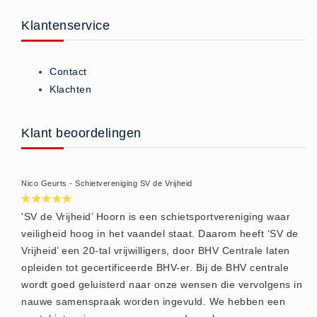
Huidverzorging (5)
Klantenservice
Koud - Warm kompressen (3)
Overige (1)
Contact
Spieren en gewrichten (0)
Klachten
Teken - Beten sets (5)
Vitamines en mineralen (0)
Klant beoordelingen
Eerste Hulp Paneel
Eerste Hulp Paneel (0)
Nico Geurts - Schietvereniging SV de Vrijheid
Evacuatie
Evacuatie (19)
'SV de Vrijheid’ Hoorn is een schietsportvereniging waar
Noodkoffer (0)
veiligheid hoog in het vaandel staat. Daarom heeft ‘SV de
Vrijheid’ een 20-tal vrijwilligers, door BHV Centrale laten
Noodverlichting (1)
opleiden tot gecertificeerde BHV-er. Bij de BHV centrale
Stoelen (5)
wordt goed geluisterd naar onze wensen die vervolgens in
Zaklampen (9)
nauwe samenspraak worden ingevuld. We hebben een
Keurmeester NEN-3140