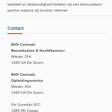
kwaliteit en deskundigheid hebben wij een betrouwbare
(20)
partner waarop wij kunnen rekenen.
AED apparaten (11)
ACTIE
Actie (5)
Contact
AED
AED apparaten (11)
BHV Centrale
AED batterijen (12)
Bezoekadres & Hoofdkantoor
Wieder 25A
AED binnen - buiten kasten (11)
1648 GA De Goorn
AED elektroden (18)
AED tassen (14)
BHV Centrale
Beademings materialen (6)
Opleidingscentra
Wieder 25A
AED trainers (14)
1648 GA De Goorn
BHV Kasten
BHV kasten (5)
De Corantijn 91C
BHV Kleding
1689 AN Zwaag