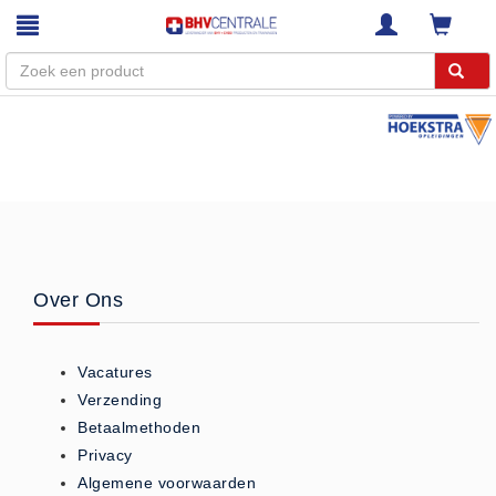
Menu
Home
Webshop
Trainingen
E-Learning
Over Ons
Diensten
Keuringen
Vacatures
RI&E
Verzending
Bedrijfsnoodplannen
Betaalmethoden
Plattegronden
Privacy
VCA Trajecten
Algemene voorwaarden