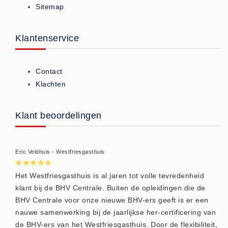
Sitemap
ISO 9001 Begeleiding
Evenementenveiligheid
Inspectiecentrale
Klantenservice
Ons Team
Nieuws
Contact
Contact
Klachten
Betalingsmogelijkheden
Klachten
Klant beoordelingen
Privacy
Verzending
Eric Veldhuis - Westfriesgasthuis
Retourneren
Algemene Voorwaarden
Het Westfriesgasthuis is al jaren tot volle tevredenheid
klant bij de BHV Centrale. Buiten de opleidingen die de
Vacatures
BHV Centrale voor onze nieuwe BHV-ers geeft is er een
Winkel
nauwe samenwerking bij de jaarlijkse her-certificering van
de BHV-ers van het Westfriesgasthuis. Door de flexibiliteit,