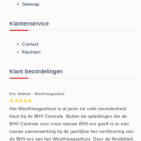
Sitemap
ISO 9001 Begeleiding
Evenementenveiligheid
Inspectiecentrale
Klantenservice
Ons Team
Nieuws
Contact
Contact
Klachten
Betalingsmogelijkheden
Klachten
Klant beoordelingen
Privacy
Verzending
Eric Veldhuis - Westfriesgasthuis
Retourneren
Algemene Voorwaarden
Het Westfriesgasthuis is al jaren tot volle tevredenheid
klant bij de BHV Centrale. Buiten de opleidingen die de
Vacatures
BHV Centrale voor onze nieuwe BHV-ers geeft is er een
Winkel
nauwe samenwerking bij de jaarlijkse her-certificering van
de BHV-ers van het Westfriesgasthuis. Door de flexibiliteit,