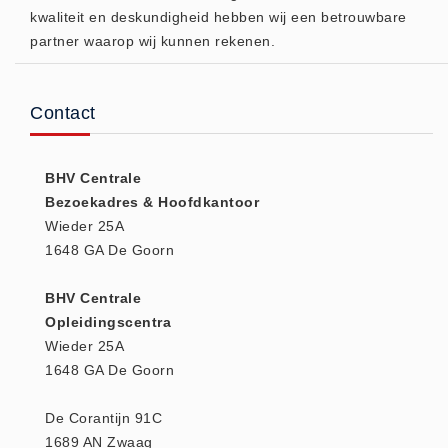
kwaliteit en deskundigheid hebben wij een betrouwbare
(20)
partner waarop wij kunnen rekenen.
AED apparaten (11)
ACTIE
Actie (5)
Contact
AED
AED apparaten (11)
BHV Centrale
AED batterijen (12)
Bezoekadres & Hoofdkantoor
Wieder 25A
AED binnen - buiten kasten (11)
1648 GA De Goorn
AED elektroden (18)
AED tassen (14)
BHV Centrale
Beademings materialen (6)
Opleidingscentra
Wieder 25A
AED trainers (14)
1648 GA De Goorn
BHV Kasten
BHV kasten (5)
De Corantijn 91C
BHV Kleding
1689 AN Zwaag