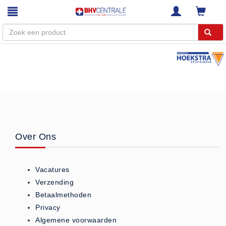
Menu
Home
Webshop
Trainingen
E-Learning
Over Ons
Diensten
Keuringen
Vacatures
RI&E
Verzending
Bedrijfsnoodplannen
Betaalmethoden
Plattegronden
Privacy
VCA Trajecten
Algemene voorwaarden