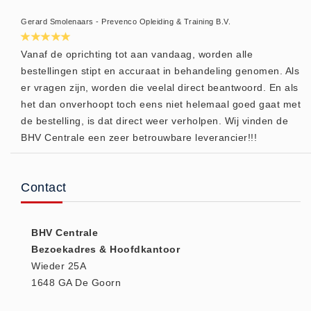
Huidverzorging (5)
Gerard Smolenaars - Prevenco Opleiding & Training B.V.
Koud - Warm kompressen (3)
Vanaf de oprichting tot aan vandaag, worden alle
Overige (1)
bestellingen stipt en accuraat in behandeling genomen. Als
Spieren en gewrichten (0)
er vragen zijn, worden die veelal direct beantwoord. En als
Teken - Beten sets (5)
het dan onverhoopt toch eens niet helemaal goed gaat met
de bestelling, is dat direct weer verholpen. Wij vinden de
Vitamines en mineralen (0)
BHV Centrale een zeer betrouwbare leverancier!!!
Eerste Hulp Paneel
Eerste Hulp Paneel (0)
Evacuatie
Contact
Evacuatie (19)
Noodkoffer (0)
BHV Centrale
Noodverlichting (1)
Bezoekadres & Hoofdkantoor
Wieder 25A
Stoelen (5)
1648 GA De Goorn
Zaklampen (9)
Keurmeester NEN-3140