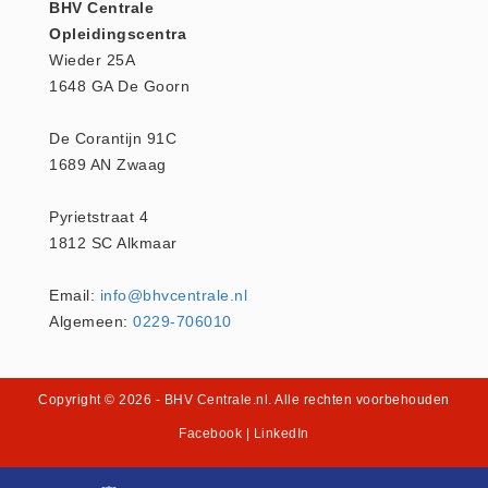
BHV Centrale
Keurmeester NEN-3140 (1)
Opleidingscentra
Wieder 25A
Kliklijsten en vitrines
1648 GA De Goorn
Kliklijsten en vitrines (2)
Lesboeken
De Corantijn 91C
Lesboeken - Algemeen (10)
1689 AN Zwaag
Medicatie en Drogisterij
Pyrietstraat 4
Desinfectants (0)
1812 SC Alkmaar
Medicatie (0)
Noodproducten
Email:
info@bhvcentrale.nl
Algemeen:
0229-706010
Noodproducten (5)
Oefenmateriaal
Brand (9)
Copyright © 2026
- BHV Centrale.nl
. Alle rechten voorbehouden
Trainingselektroden (7)
Facebook
|
LinkedIn
Verslikken en verstikken (1)
Oogdouche - Spoeling