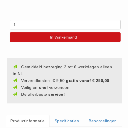
(20)
AED apparaten (11)
ACTIE
Actie (5)
In Winkelmand
AED
AED apparaten (11)
AED batterijen (12)
AED binnen - buiten kasten (11)
Gemiddeld bezorging 2 tot 6 werkdagen alleen
in NL
AED elektroden (18)
Verzendkosten: € 9,50
gratis vanaf € 250,00
AED tassen (14)
Veilig en
snel
verzonden
Beademings materialen (6)
De allerbeste
service!
AED trainers (14)
BHV Kasten
BHV kasten (5)
Productinformatie
Specificaties
Beoordelingen
BHV Kleding