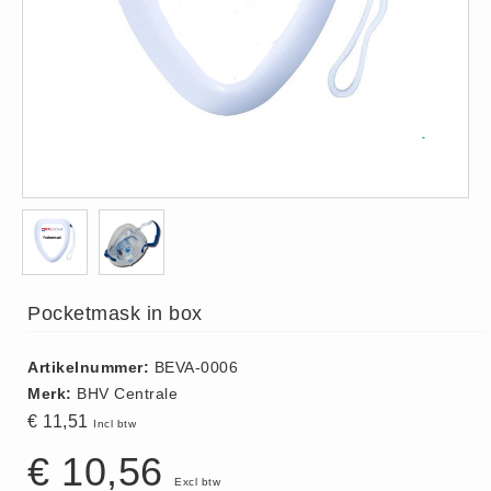
ISO 9001 Begeleiding
Evenementenveiligheid
Inspectiecentrale
Ons Team
Nieuws
Contact
Betalingsmogelijkheden
Klachten
Privacy
Pocketmask in box
Verzending
Retourneren
Artikelnummer:
BEVA-0006
Algemene Voorwaarden
Merk:
BHV Centrale
Vacatures
€ 11,51
Incl btw
Winkel
€ 10,56
Excl btw