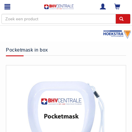
Menu
Home
Pocketmask in box
Webshop
Trainingen
E-Learning
Diensten
Keuringen
RI&E
Bedrijfsnoodplannen
Plattegronden
VCA Trajecten