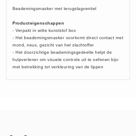
Hesjes (9)
Beademingsmasker met terugslagventiel
BHV middelen
Producteigenschappen
BHV kasten (0)
- Verpakt in witte kunststof box
Evacuatie - Zaklampen (0)
- Het beademingsmasker voorkomt direct contact met
Kleding - Hesjes (0)
mond, neus, gezicht van het slachtoffer
Brandblusmiddelen
- Het doorzichtige beademingsgedeelte helpt de
hulpverlener om visuele controle uit te oefenen bijv:
Blusdekens (1)
met betrekking tot verkleuring van de lippen
Brandblussers (0)
Blusserkasten (3)
CO2 blussers (2)
Poederblussers (5)
Schuimblussers (6)
Brandmelders
CO melders (2)
Rookmelders (8)