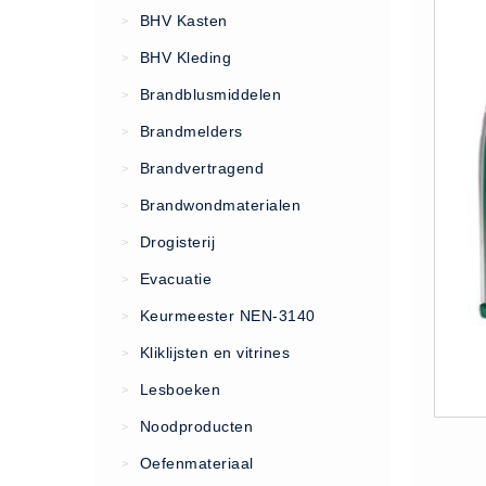
VCA Trajecten
BHV Kasten
>
ISO 9001 Begeleiding
BHV Kleding
>
Evenementenveiligheid
Brandblusmiddelen
>
Inspectiecentrale
Brandmelders
>
Ons Team
Brandvertragend
Nieuws
>
Contact
Brandwondmaterialen
>
Betalingsmogelijkheden
Drogisterij
>
Klachten
Evacuatie
>
Privacy
Keurmeester NEN-3140
>
Verzending
Kliklijsten en vitrines
>
Retourneren
Lesboeken
>
Algemene Voorwaarden
Noodproducten
>
Vacatures
Oefenmateriaal
>
Winkel