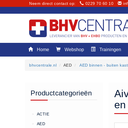
Neem direct contact op:
0229 70 60 10
in
Menu
Home
Webshop
Trainingen
Home
Webshop
bhvcentrale.nl
AED
AED binnen - buiten kas
Trainingen
E-Learning
Diensten
Ai
Productcategorieën
Keuringen
en
RI&E
Bedrijfsnoodplannen
ACTIE
>
Plattegronden
AED
>