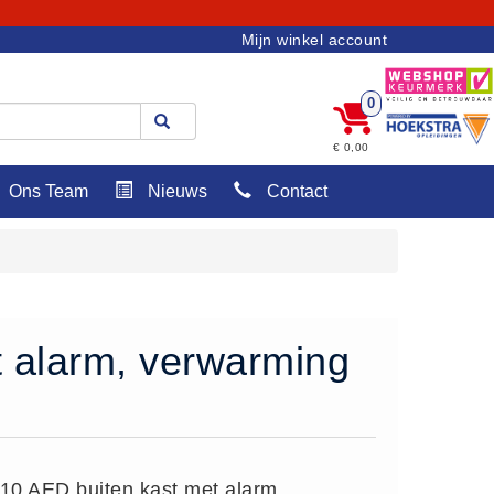
Mijn winkel account
0
€ 0,00
Ons Team
Nieuws
Contact
t alarm, verwarming
210 AED buiten kast met alarm,