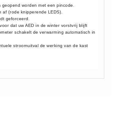
een geopend worden met een pincode.
m af (rode knipperende LEDS).
rdt geforceerd.
r dat uw AED in de winter vorstvrij blijft
ometer schakelt de verwarming automatisch in
entuele stroomuitval de werking van de kast