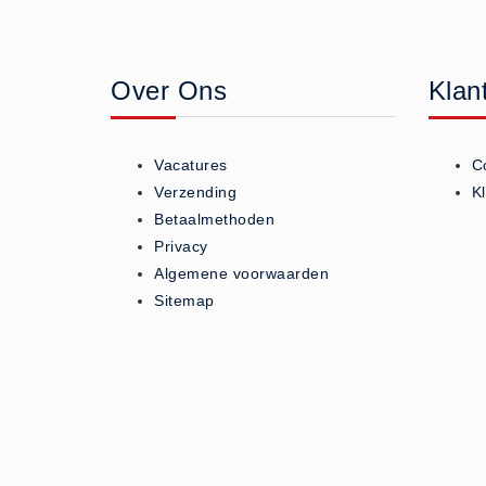
Geneesmiddelen (0)
Huidverzorging (5)
Over Ons
Klan
Koud - Warm kompressen (3)
Overige (1)
Spieren en gewrichten (0)
Vacatures
C
Teken - Beten sets (5)
Verzending
K
Vitamines en mineralen (0)
Betaalmethoden
Privacy
Eerste Hulp Paneel
Algemene voorwaarden
Eerste Hulp Paneel (0)
Sitemap
Evacuatie
Evacuatie (19)
Noodkoffer (0)
Noodverlichting (1)
Stoelen (5)
Zaklampen (9)