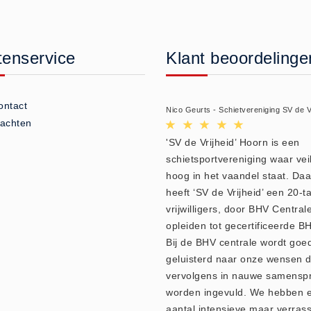
tenservice
Klant beoordelinge
ontact
Nico Geurts - Schietvereniging SV de V
lachten
'SV de Vrijheid’ Hoorn is een
schietsportvereniging waar vei
hoog in het vaandel staat. Da
heeft ‘SV de Vrijheid’ een 20-ta
vrijwilligers, door BHV Central
opleiden tot gecertificeerde BH
Bij de BHV centrale wordt goe
geluisterd naar onze wensen d
vervolgens in nauwe samensp
worden ingevuld. We hebben 
aantal intensieve maar verras