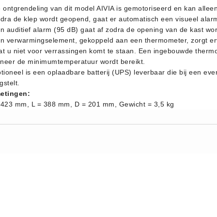
e ontgrendeling van dit model AIVIA is gemotoriseerd en kan all
odra de klep wordt geopend, gaat er automatisch een visueel alar
en auditief alarm (95 dB) gaat af zodra de opening van de kast wo
en verwarmingselement, gekoppeld aan een thermometer, zorgt ervoo
at u niet voor verrassingen komt te staan. Een ingebouwde therm
neer de minimumtemperatuur wordt bereikt.
tioneel is een oplaadbare batterij (UPS) leverbaar die bij een ev
igstelt.
etingen:
 423 mm, L = 388 mm, D = 201 mm, Gewicht = 3,5 kg