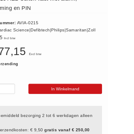
ming en PIN
nummer:
AVIA-0215
ardiac Science|Defibtech|Philips|Samaritan|Zoll
35
Incl btw
777,15
Excl btw
erzending
In Winkelmand
emiddeld bezorging 2 tot 6 werkdagen alleen
erzendkosten: € 9,50
gratis vanaf € 250,00