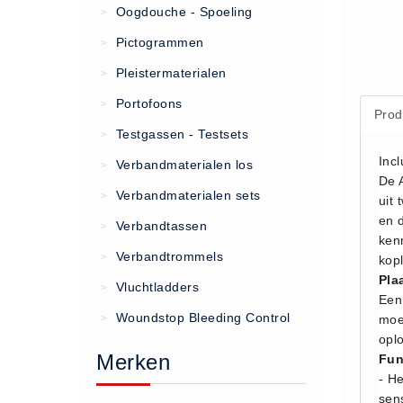
Oogdouche - Spoeling
>
(20)
Pictogrammen
>
AED apparaten (11)
Pleistermaterialen
>
ACTIE
Portofoons
>
Prod
Actie (5)
Testgassen - Testsets
>
AED
Incl
Verbandmaterialen los
>
AED apparaten (11)
De 
Verbandmaterialen sets
>
AED batterijen (12)
uit
en 
Verbandtassen
AED binnen - buiten kasten (11)
>
ken
AED elektroden (18)
Verbandtrommels
>
kop
Pla
AED tassen (14)
Vluchtladders
>
Een
Beademings materialen (6)
Woundstop Bleeding Control
>
moe
AED trainers (14)
oplo
Merken
Fun
BHV Kasten
- H
BHV kasten (5)
sen