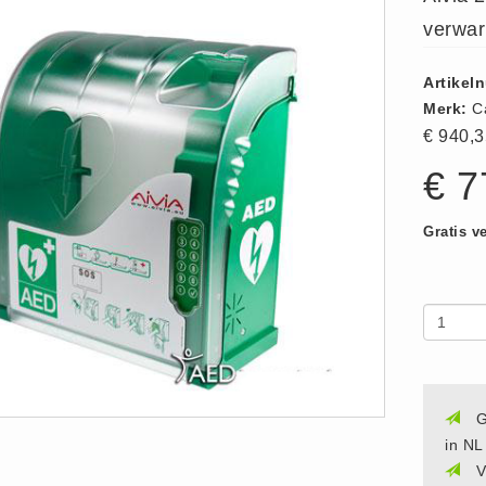
verwar
Artikel
Merk:
C
€ 940,
€ 
Gratis v
G
in NL
V