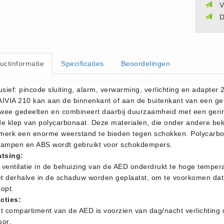
V
D
uctinformatie
Specificaties
Beoordelingen
usief: pincode sluiting, alarm, verwarming, verlichting en adapter 
AIVIA 210 kan aan de binnenkant of aan de buitenkant van een g
 twee gedeelten en combineert daarbij duurzaamheid met een geri
de klep van polycarbonaat. Deze materialen, die onder andere beke
merk een enorme weerstand te bieden tegen schokken. Polycarbona
lampen en ABS wordt gebruikt voor schokdempers.
atsing:
 ventilatie in de behuizing van de AED onderdrukt te hoge temper
t derhalve in de schaduw worden geplaatst, om te voorkomen dat 
opt.
cties:
et compartiment van de AED is voorzien van dag/nacht verlichting
sor.