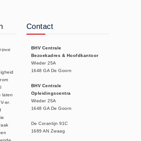
n
Contact
BHV Centrale
rijheid
Bezoekadres & Hoofdkantoor
Wieder 25A
1648 GA De Goorn
ligheid
arom
BHV Centrale
l
Opleidingscentra
e laten
Wieder 25A
V-er.
1648 GA De Goorn
d
ie
De Corantijn 91C
raak
1689 AN Zwaag
een
sende