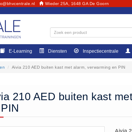
fo@bhvcentrale.nl
Wieder 25A, 1648 GA De Goorn
E-Learning
Diensten
Inspectiecentrale
ten
Aivia 210 AED buiten kast met alarm, verwarming en PIN
via 210 AED buiten kast me
 PIN
Aivia 