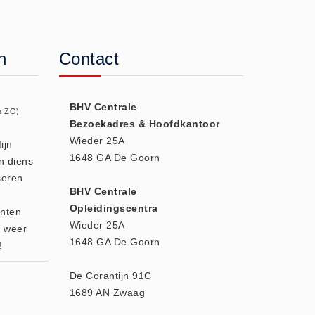
n
Contact
BHV Centrale
n ZO)
Bezoekadres & Hoofdkantoor
Wieder 25A
ijn
1648 GA De Goorn
n diens
seren
BHV Centrale
Opleidingscentra
enten
Wieder 25A
r weer
1648 GA De Goorn
!
De Corantijn 91C
1689 AN Zwaag