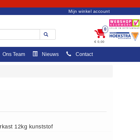
Mijn winkel account
0
€ 0,00
Ons Team
Nieuws
Contact
rkast 12kg kunststof