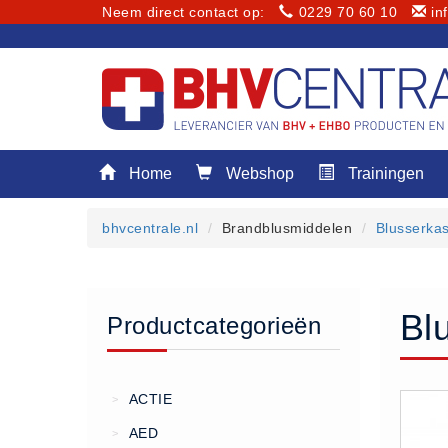
Neem direct contact op:
0229 70 60 10
in
Menu
Home
Webshop
Trainingen
Home
Webshop
bhvcentrale.nl
Brandblusmiddelen
Blusserka
Trainingen
E-Learning
Diensten
Bl
Productcategorieën
Keuringen
RI&E
Bedrijfsnoodplannen
ACTIE
>
Plattegronden
AED
>