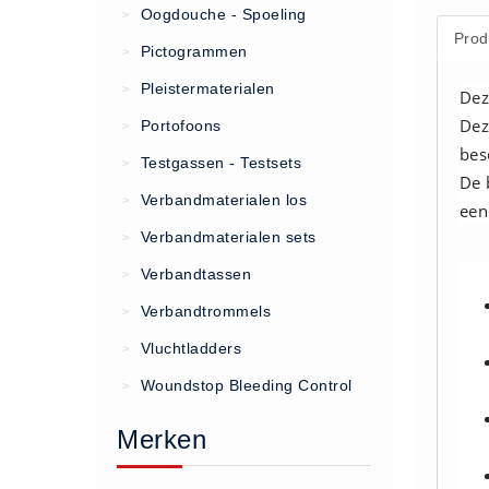
Oogdouche - Spoeling
>
Prod
(20)
Pictogrammen
>
AED apparaten (11)
Pleistermaterialen
>
Dez
ACTIE
Dez
Portofoons
>
Actie (5)
bes
Testgassen - Testsets
>
AED
De 
Verbandmaterialen los
>
een
AED apparaten (11)
Verbandmaterialen sets
>
AED batterijen (12)
Verbandtassen
AED binnen - buiten kasten (11)
>
AED elektroden (18)
Verbandtrommels
>
AED tassen (14)
Vluchtladders
>
Beademings materialen (6)
Woundstop Bleeding Control
>
AED trainers (14)
Merken
BHV Kasten
BHV kasten (5)