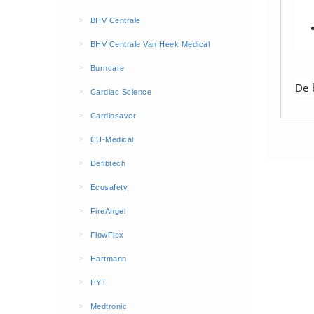
BHV Kleding
>
BHV Centrale
Hesjes (9)
>
BHV Centrale Van Heek Medical
BHV middelen
>
Burncare
BHV kasten (0)
De 
>
Cardiac Science
Evacuatie - Zaklampen (0)
Kleding - Hesjes (0)
>
Cardiosaver
Brandblusmiddelen
>
CU-Medical
Blusdekens (1)
>
Defibtech
Brandblussers (0)
>
Ecosafety
Blusserkasten (3)
>
FireAngel
CO2 blussers (2)
>
FlowFlex
Poederblussers (5)
>
Hartmann
Schuimblussers (6)
>
Brandmelders
HYT
CO melders (2)
>
Medtronic