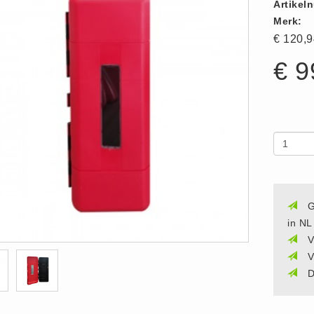
Artikel
Merk:
€ 120,
€ 9
G
in NL
V
V
D