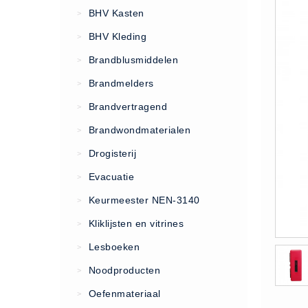
VCA Trajecten
BHV Kasten
>
ISO 9001 Begeleiding
BHV Kleding
>
Evenementenveiligheid
Brandblusmiddelen
>
Inspectiecentrale
Brandmelders
>
Ons Team
Brandvertragend
Nieuws
>
Contact
Brandwondmaterialen
>
Betalingsmogelijkheden
Drogisterij
>
Klachten
Evacuatie
>
Privacy
Keurmeester NEN-3140
>
Verzending
Kliklijsten en vitrines
>
Retourneren
Lesboeken
>
Algemene Voorwaarden
Noodproducten
>
Vacatures
Oefenmateriaal
>
Winkel