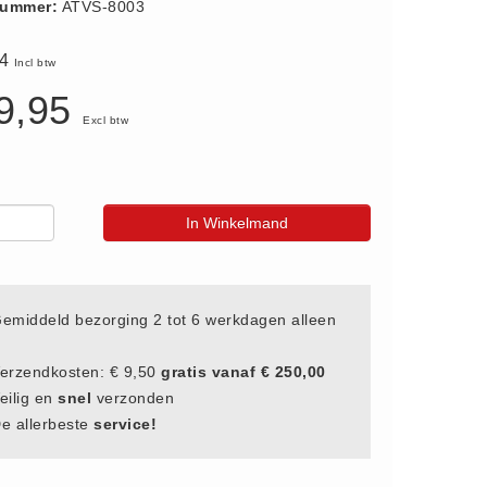
nummer:
ATVS-8003
94
Incl btw
9,95
Excl btw
In Winkelmand
emiddeld bezorging 2 tot 6 werkdagen alleen
erzendkosten: € 9,50
gratis vanaf € 250,00
eilig en
snel
verzonden
e allerbeste
service!