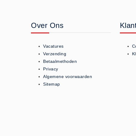
Geneesmiddelen (0)
Huidverzorging (5)
Over Ons
Klan
Koud - Warm kompressen (3)
Overige (1)
Spieren en gewrichten (0)
Vacatures
C
Teken - Beten sets (5)
Verzending
K
Vitamines en mineralen (0)
Betaalmethoden
Privacy
Eerste Hulp Paneel
Algemene voorwaarden
Eerste Hulp Paneel (0)
Sitemap
Evacuatie
Evacuatie (19)
Noodkoffer (0)
Noodverlichting (1)
Stoelen (5)
Zaklampen (9)