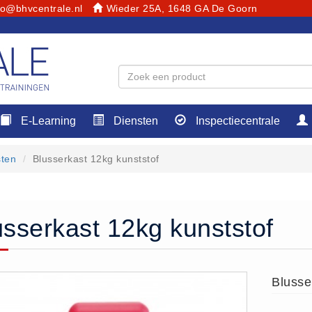
fo@bhvcentrale.nl
Wieder 25A, 1648 GA De Goorn
E-Learning
Diensten
Inspectiecentrale
sten
Blusserkast 12kg kunststof
usserkast 12kg kunststof
Blusse