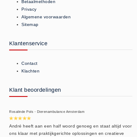
Betaalmethoden
Huidverzorging (5)
Privacy
Koud - Warm kompressen (3)
Algemene voorwaarden
Sitemap
Overige (1)
Spieren en gewrichten (0)
Klantenservice
Teken - Beten sets (5)
Vitamines en mineralen (0)
Eerste Hulp Paneel
Contact
Klachten
Eerste Hulp Paneel (0)
Evacuatie
Klant beoordelingen
Evacuatie (19)
Noodkoffer (0)
Noodverlichting (1)
Rosalinde Pols - Dierenambulance Amsterdam
Stoelen (5)
André heeft aan een half woord genoeg en staat altijd voor
Zaklampen (9)
ons klaar met praktijkgerichte oplossingen en creatieve
Keurmeester NEN-3140