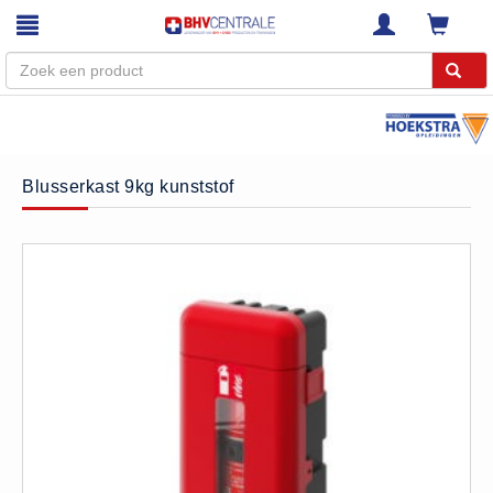
Menu
Home
Blusserkast 9kg kunststof
Webshop
Trainingen
E-Learning
Diensten
Keuringen
RI&E
Bedrijfsnoodplannen
Plattegronden
VCA Trajecten