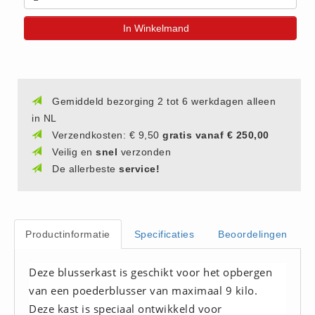
(20)
In Winkelmand
AED apparaten (11)
ACTIE
Actie (5)
AED
Gemiddeld bezorging 2 tot 6 werkdagen alleen
in NL
AED apparaten (11)
Verzendkosten: € 9,50
gratis vanaf € 250,00
AED batterijen (12)
Veilig en
snel
verzonden
AED binnen - buiten kasten (11)
De allerbeste
service!
AED elektroden (18)
AED tassen (14)
Beademings materialen (6)
Productinformatie
Specificaties
Beoordelingen
AED trainers (14)
BHV Kasten
Deze blusserkast is geschikt voor het opbergen
BHV kasten (5)
van een poederblusser van maximaal 9 kilo.
Deze kast is speciaal ontwikkeld voor
BHV Kleding