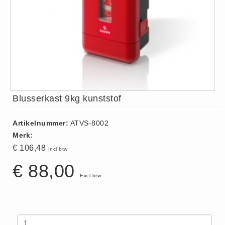
ISO 9001 Begeleiding
Evenementenveiligheid
Inspectiecentrale
Ons Team
Nieuws
Contact
Blusserkast 9kg kunststof
Betalingsmogelijkheden
Klachten
Artikelnummer:
ATVS-8002
Privacy
Merk:
Verzending
€ 106,48
Incl btw
Retourneren
€ 88,00
Algemene Voorwaarden
Excl btw
Vacatures
Winkel