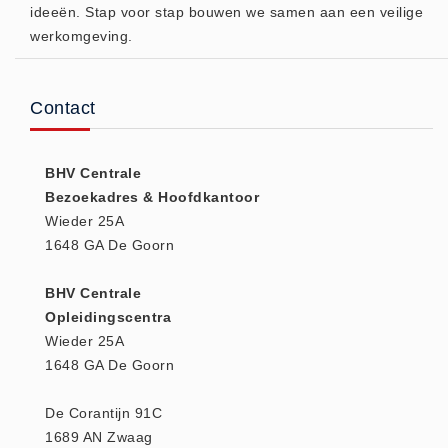
ideeën. Stap voor stap bouwen we samen aan een veilige
Keurmeester NEN-3140 (1)
werkomgeving.
Kliklijsten en vitrines
Kliklijsten en vitrines (2)
Contact
Lesboeken
Lesboeken - Algemeen (10)
BHV Centrale
Medicatie en Drogisterij
Bezoekadres & Hoofdkantoor
Desinfectants (0)
Wieder 25A
Medicatie (0)
1648 GA De Goorn
Noodproducten
BHV Centrale
Noodproducten (5)
Opleidingscentra
Oefenmateriaal
Wieder 25A
Brand (9)
1648 GA De Goorn
Trainingselektroden (7)
De Corantijn 91C
Verslikken en verstikken (1)
1689 AN Zwaag
Oogdouche - Spoeling