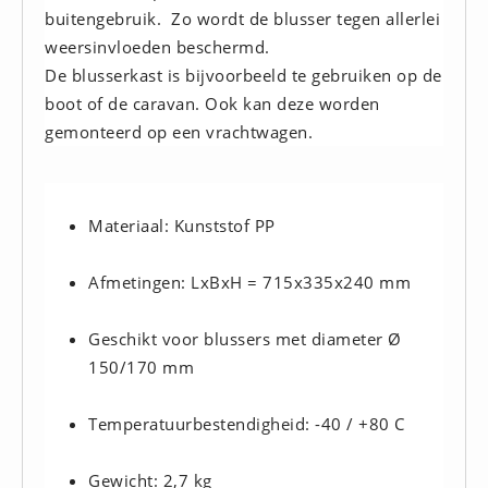
buitengebruik. Zo wordt de blusser tegen allerlei
Hesjes (9)
weersinvloeden beschermd.
BHV middelen
De blusserkast is bijvoorbeeld te gebruiken op de
BHV kasten (0)
boot of de caravan. Ook kan deze worden
Evacuatie - Zaklampen (0)
gemonteerd op een vrachtwagen.
Kleding - Hesjes (0)
Brandblusmiddelen
Blusdekens (1)
Materiaal: Kunststof PP
Brandblussers (0)
Afmetingen: LxBxH = 715x335x240 mm
Blusserkasten (3)
CO2 blussers (2)
Geschikt voor blussers met diameter Ø
Poederblussers (5)
150/170 mm
Schuimblussers (6)
Brandmelders
Temperatuurbestendigheid: -40 / +80 C
CO melders (2)
Gewicht: 2,7 kg
Rookmelders (8)