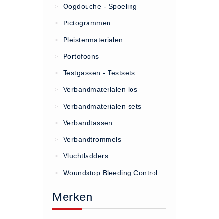
Oogdouche - Spoeling
>
(20)
Pictogrammen
>
AED apparaten (11)
Pleistermaterialen
>
ACTIE
Portofoons
>
Actie (5)
Testgassen - Testsets
>
AED
Verbandmaterialen los
>
AED apparaten (11)
Verbandmaterialen sets
>
AED batterijen (12)
Verbandtassen
AED binnen - buiten kasten (11)
>
AED elektroden (18)
Verbandtrommels
>
AED tassen (14)
Vluchtladders
>
Beademings materialen (6)
Woundstop Bleeding Control
>
AED trainers (14)
Merken
BHV Kasten
BHV kasten (5)