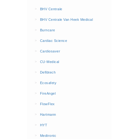
BHV Kleding
>
BHV Centrale
Hesjes (9)
>
BHV Centrale Van Heek Medical
BHV middelen
>
Burncare
BHV kasten (0)
>
Cardiac Science
Evacuatie - Zaklampen (0)
Kleding - Hesjes (0)
>
Cardiosaver
Brandblusmiddelen
>
CU-Medical
Blusdekens (1)
>
Defibtech
Brandblussers (0)
>
Ecosafety
Blusserkasten (3)
>
FireAngel
CO2 blussers (2)
>
FlowFlex
Poederblussers (5)
>
Hartmann
Schuimblussers (6)
>
Brandmelders
HYT
CO melders (2)
>
Medtronic