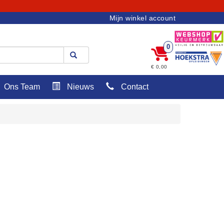
Mijn winkel account
0
€ 0,00
Ons Team
Nieuws
Contact