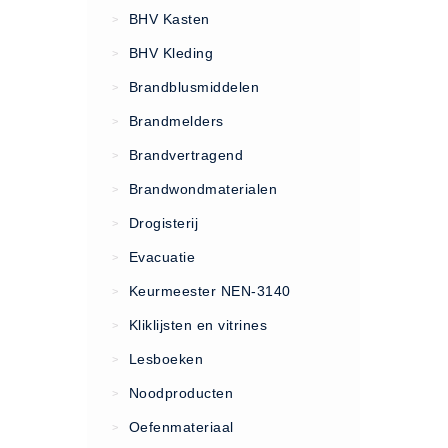
VCA Trajecten
BHV Kasten
>
ISO 9001 Begeleiding
BHV Kleding
>
Evenementenveiligheid
Brandblusmiddelen
>
Inspectiecentrale
Brandmelders
>
Ons Team
Brandvertragend
Nieuws
>
Contact
Brandwondmaterialen
>
Betalingsmogelijkheden
Drogisterij
>
Klachten
Evacuatie
>
Privacy
Keurmeester NEN-3140
>
Verzending
Kliklijsten en vitrines
>
Retourneren
Lesboeken
>
Algemene Voorwaarden
Noodproducten
>
Vacatures
Oefenmateriaal
>
Winkel