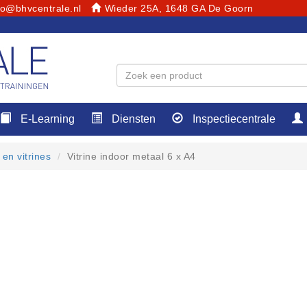
fo@bhvcentrale.nl
Wieder 25A, 1648 GA De Goorn
E-Learning
Diensten
Inspectiecentrale
n en vitrines
Vitrine indoor metaal 6 x A4