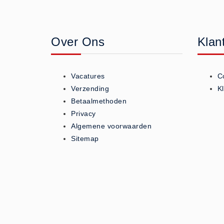
Geneesmiddelen (0)
Huidverzorging (5)
Over Ons
Klan
Koud - Warm kompressen (3)
Overige (1)
Spieren en gewrichten (0)
Vacatures
C
Teken - Beten sets (5)
Verzending
K
Vitamines en mineralen (0)
Betaalmethoden
Privacy
Eerste Hulp Paneel
Algemene voorwaarden
Eerste Hulp Paneel (0)
Sitemap
Evacuatie
Evacuatie (19)
Noodkoffer (0)
Noodverlichting (1)
Stoelen (5)
Zaklampen (9)