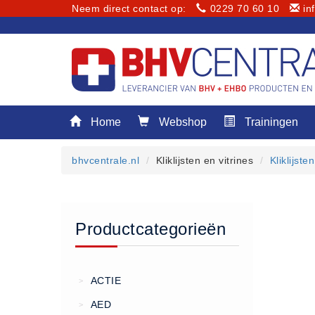
Neem direct contact op:
0229 70 60 10
in
Menu
Home
Webshop
Trainingen
Home
Webshop
bhvcentrale.nl
Kliklijsten en vitrines
Kliklijste
Trainingen
E-Learning
Diensten
Productcategorieën
Keuringen
RI&E
Bedrijfsnoodplannen
ACTIE
>
Plattegronden
AED
>