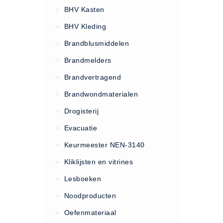
VCA Trajecten
BHV Kasten
>
ISO 9001 Begeleiding
BHV Kleding
>
Evenementenveiligheid
Brandblusmiddelen
>
Inspectiecentrale
Brandmelders
>
Ons Team
Brandvertragend
Nieuws
>
Contact
Brandwondmaterialen
>
Betalingsmogelijkheden
Drogisterij
>
Klachten
Evacuatie
>
Privacy
Keurmeester NEN-3140
>
Verzending
Kliklijsten en vitrines
>
Retourneren
Lesboeken
>
Algemene Voorwaarden
Noodproducten
>
Vacatures
Oefenmateriaal
>
Winkel