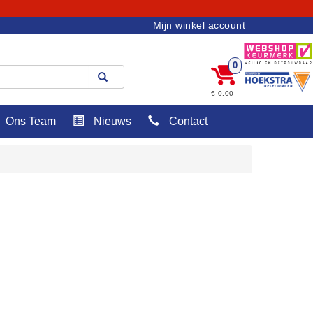
Mijn winkel account
0
€ 0,00
Ons Team
Nieuws
Contact