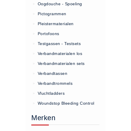
Oogdouche - Spoeling
>
(20)
Pictogrammen
>
AED apparaten (11)
Pleistermaterialen
>
ACTIE
Portofoons
>
Actie (5)
Testgassen - Testsets
>
AED
Verbandmaterialen los
>
AED apparaten (11)
Verbandmaterialen sets
>
AED batterijen (12)
Verbandtassen
AED binnen - buiten kasten (11)
>
AED elektroden (18)
Verbandtrommels
>
AED tassen (14)
Vluchtladders
>
Beademings materialen (6)
Woundstop Bleeding Control
>
AED trainers (14)
Merken
BHV Kasten
BHV kasten (5)