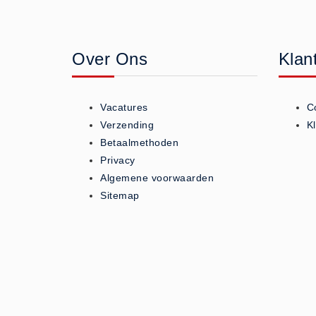
Geneesmiddelen (0)
Huidverzorging (5)
Over Ons
Klan
Koud - Warm kompressen (3)
Overige (1)
Spieren en gewrichten (0)
Vacatures
C
Teken - Beten sets (5)
Verzending
K
Vitamines en mineralen (0)
Betaalmethoden
Privacy
Eerste Hulp Paneel
Algemene voorwaarden
Eerste Hulp Paneel (0)
Sitemap
Evacuatie
Evacuatie (19)
Noodkoffer (0)
Noodverlichting (1)
Stoelen (5)
Zaklampen (9)