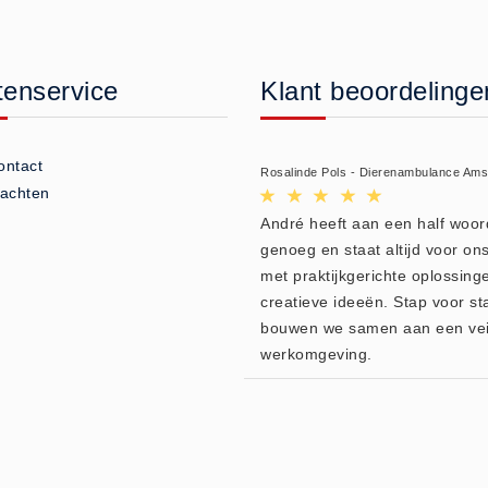
tenservice
Klant beoordelinge
ontact
Rosalinde Pols - Dierenambulance Am
lachten
André heeft aan een half woor
genoeg en staat altijd voor ons
met praktijkgerichte oplossing
creatieve ideeën. Stap voor st
bouwen we samen aan een vei
werkomgeving.