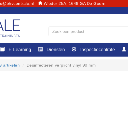
fo@bhvcentrale.nl
Wieder 25A, 1648 GA De Goorn
E-Learning
Diensten
Inspectiecentrale
 artikelen
Desinfecteren verplicht vinyl 90 mm