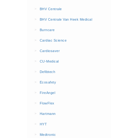
BHV Kleding
>
BHV Centrale
Hesjes (9)
>
BHV Centrale Van Heek Medical
BHV middelen
>
Burncare
BHV kasten (0)
>
Cardiac Science
Evacuatie - Zaklampen (0)
Kleding - Hesjes (0)
>
Cardiosaver
Brandblusmiddelen
>
CU-Medical
Blusdekens (1)
>
Defibtech
Brandblussers (0)
>
Ecosafety
Blusserkasten (3)
>
FireAngel
CO2 blussers (2)
>
FlowFlex
Poederblussers (5)
>
Hartmann
Schuimblussers (6)
>
Brandmelders
HYT
CO melders (2)
>
Medtronic