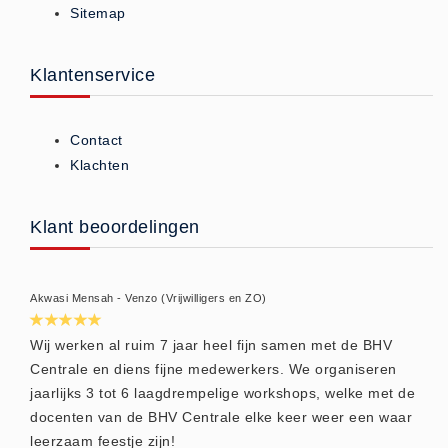
Sitemap
ISO 9001 Begeleiding
Evenementenveiligheid
Inspectiecentrale
Klantenservice
Ons Team
Nieuws
Contact
Contact
Klachten
Betalingsmogelijkheden
Klachten
Klant beoordelingen
Privacy
Verzending
Akwasi Mensah - Venzo (Vrijwilligers en ZO)
Retourneren
Algemene Voorwaarden
Wij werken al ruim 7 jaar heel fijn samen met de BHV
Centrale en diens fijne medewerkers. We organiseren
Vacatures
jaarlijks 3 tot 6 laagdrempelige workshops, welke met de
Winkel
docenten van de BHV Centrale elke keer weer een waar
leerzaam feestje zijn!