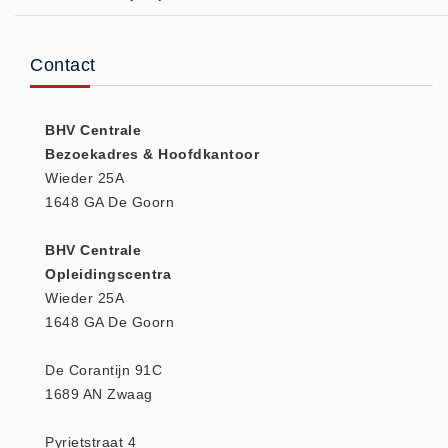
(20)
AED apparaten (11)
Contact
ACTIE
Actie (5)
BHV Centrale
AED
Bezoekadres & Hoofdkantoor
AED apparaten (11)
Wieder 25A
AED batterijen (12)
1648 GA De Goorn
AED binnen - buiten kasten (11)
BHV Centrale
AED elektroden (18)
Opleidingscentra
AED tassen (14)
Wieder 25A
Beademings materialen (6)
1648 GA De Goorn
AED trainers (14)
De Corantijn 91C
BHV Kasten
1689 AN Zwaag
BHV kasten (5)
BHV Kleding
Pyrietstraat 4