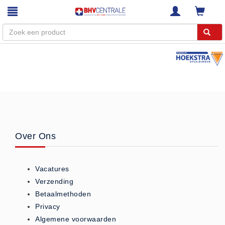
Menu
Home
Webshop
Trainingen
E-Learning
Over Ons
Diensten
Keuringen
Vacatures
RI&E
Verzending
Bedrijfsnoodplannen
Betaalmethoden
Plattegronden
Privacy
VCA Trajecten
Algemene voorwaarden