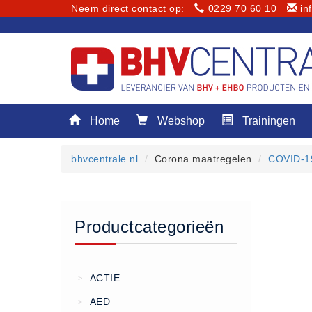
Neem direct contact op:
0229 70 60 10
in
Menu
Home
Webshop
Trainingen
Home
Webshop
bhvcentrale.nl
Corona maatregelen
COVID-19
Trainingen
E-Learning
Diensten
Productcategorieën
Keuringen
RI&E
Bedrijfsnoodplannen
ACTIE
>
Plattegronden
AED
>