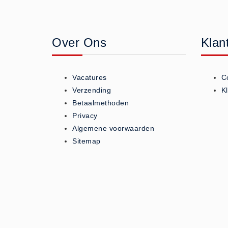
Geneesmiddelen (0)
Huidverzorging (5)
Over Ons
Klan
Koud - Warm kompressen (3)
Overige (1)
Spieren en gewrichten (0)
Vacatures
C
Teken - Beten sets (5)
Verzending
K
Vitamines en mineralen (0)
Betaalmethoden
Privacy
Eerste Hulp Paneel
Algemene voorwaarden
Eerste Hulp Paneel (0)
Sitemap
Evacuatie
Evacuatie (19)
Noodkoffer (0)
Noodverlichting (1)
Stoelen (5)
Zaklampen (9)