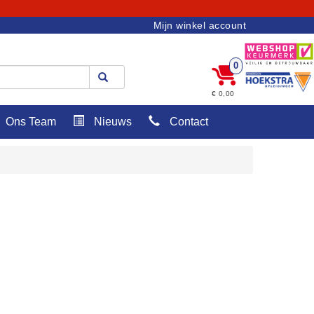
Mijn winkel account
0
€ 0,00
Ons Team
Nieuws
Contact