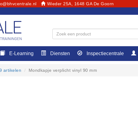
fo@bhvcentrale.nl
Wieder 25A, 1648 GA De Goorn
E-Learning
Diensten
Inspectiecentrale
 artikelen
Mondkapje verplicht vinyl 90 mm