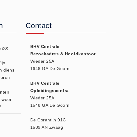
n
Contact
BHV Centrale
n ZO)
Bezoekadres & Hoofdkantoor
Wieder 25A
ijn
1648 GA De Goorn
n diens
seren
BHV Centrale
Opleidingscentra
enten
Wieder 25A
r weer
1648 GA De Goorn
!
De Corantijn 91C
1689 AN Zwaag