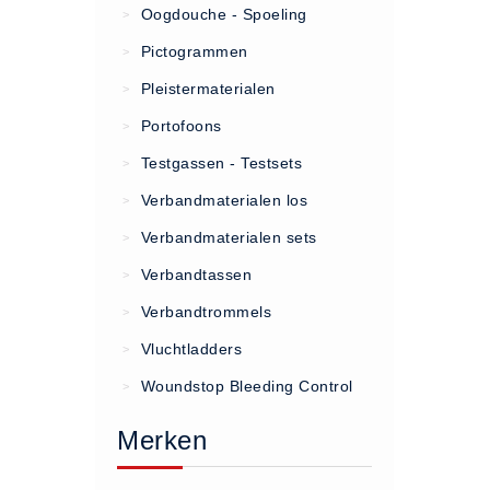
Oogdouche - Spoeling
>
(20)
Pictogrammen
>
AED apparaten (11)
Pleistermaterialen
>
ACTIE
Portofoons
>
Actie (5)
Testgassen - Testsets
>
AED
Verbandmaterialen los
>
AED apparaten (11)
Verbandmaterialen sets
>
AED batterijen (12)
Verbandtassen
AED binnen - buiten kasten (11)
>
AED elektroden (18)
Verbandtrommels
>
AED tassen (14)
Vluchtladders
>
Beademings materialen (6)
Woundstop Bleeding Control
>
AED trainers (14)
Merken
BHV Kasten
BHV kasten (5)