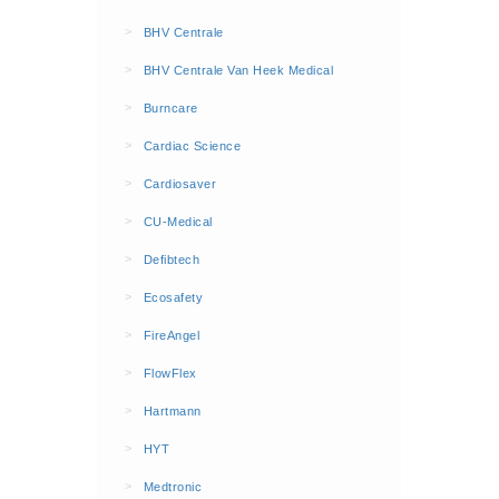
BHV Kleding
>
BHV Centrale
Hesjes (9)
>
BHV Centrale Van Heek Medical
BHV middelen
>
Burncare
BHV kasten (0)
>
Cardiac Science
Evacuatie - Zaklampen (0)
Kleding - Hesjes (0)
>
Cardiosaver
Brandblusmiddelen
>
CU-Medical
Blusdekens (1)
>
Defibtech
Brandblussers (0)
>
Ecosafety
Blusserkasten (3)
>
FireAngel
CO2 blussers (2)
>
FlowFlex
Poederblussers (5)
>
Hartmann
Schuimblussers (6)
>
Brandmelders
HYT
CO melders (2)
>
Medtronic