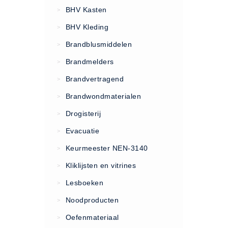
VCA Trajecten
BHV Kasten
>
ISO 9001 Begeleiding
BHV Kleding
>
Evenementenveiligheid
Brandblusmiddelen
>
Inspectiecentrale
Brandmelders
>
Ons Team
Brandvertragend
Nieuws
>
Contact
Brandwondmaterialen
>
Betalingsmogelijkheden
Drogisterij
>
Klachten
Evacuatie
>
Privacy
Keurmeester NEN-3140
>
Verzending
Kliklijsten en vitrines
>
Retourneren
Lesboeken
>
Algemene Voorwaarden
Noodproducten
>
Vacatures
Oefenmateriaal
>
Winkel