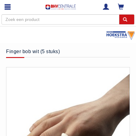
Menu
Home
Finger bob wit (5 stuks)
Webshop
Trainingen
E-Learning
Diensten
Keuringen
RI&E
Bedrijfsnoodplannen
Plattegronden
VCA Trajecten