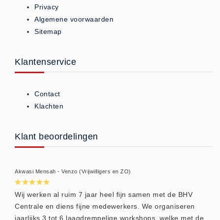
Privacy
Brandmelders - Algemeen (1)
Algemene voorwaarden
Brandvertragend
Sitemap
Brandvertragend (9)
Brandwondmaterialen
Klantenservice
Brandwondmaterialen -
Algemeen (9)
Contact
CO2 meters
Klachten
CO2 meters (0)
Corona maatregelen
Klant beoordelingen
COVID-19 artikelen (0)
COVID-19 artikelen
Akwasi Mensah - Venzo (Vrijwilligers en ZO)
COVID-19 artikelen (0)
Drogisterij
Wij werken al ruim 7 jaar heel fijn samen met de BHV
Desinfectants (6)
Centrale en diens fijne medewerkers. We organiseren
Geneesmiddelen (0)
jaarlijks 3 tot 6 laagdrempelige workshops, welke met de