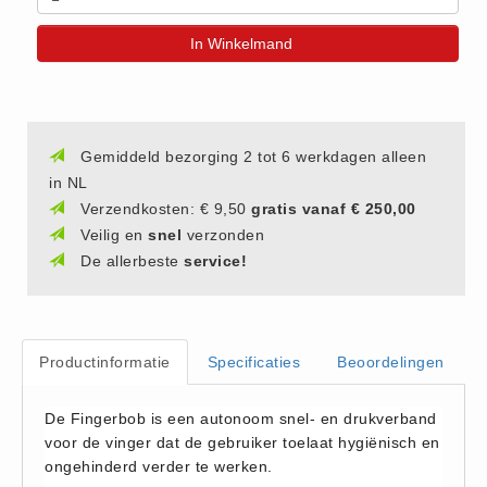
(20)
In Winkelmand
AED apparaten (11)
ACTIE
Actie (5)
AED
Gemiddeld bezorging 2 tot 6 werkdagen alleen
in NL
AED apparaten (11)
Verzendkosten: € 9,50
gratis vanaf € 250,00
AED batterijen (12)
Veilig en
snel
verzonden
AED binnen - buiten kasten (11)
De allerbeste
service!
AED elektroden (18)
AED tassen (14)
Beademings materialen (6)
Productinformatie
Specificaties
Beoordelingen
AED trainers (14)
BHV Kasten
De Fingerbob is een autonoom snel- en drukverband
voor de vinger dat de gebruiker toelaat hygiënisch en
BHV kasten (5)
ongehinderd verder te werken.
BHV Kleding