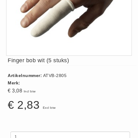
ISO 9001 Begeleiding
Evenementenveiligheid
Inspectiecentrale
Ons Team
Nieuws
Contact
Finger bob wit (5 stuks)
Betalingsmogelijkheden
Klachten
Artikelnummer:
ATVB-2805
Privacy
Merk:
Verzending
€ 3,08
Incl btw
Retourneren
€ 2,83
Algemene Voorwaarden
Excl btw
Vacatures
Winkel