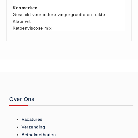
Hesjes (9)
Kenmerken
Geschikt voor iedere vingergrootte en -dikte
BHV middelen
Kleur wit
BHV kasten (0)
Katoenviscose mix
Evacuatie - Zaklampen (0)
Kleding - Hesjes (0)
Brandblusmiddelen
Blusdekens (1)
Brandblussers (0)
Blusserkasten (3)
CO2 blussers (2)
Over Ons
Poederblussers (5)
Schuimblussers (6)
Brandmelders
Vacatures
CO melders (2)
Verzending
Betaalmethoden
Rookmelders (8)