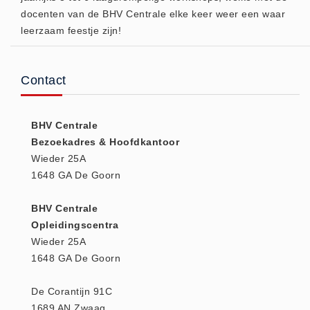
docenten van de BHV Centrale elke keer weer een waar
Huidverzorging (5)
leerzaam feestje zijn!
Koud - Warm kompressen (3)
Overige (1)
Contact
Spieren en gewrichten (0)
Teken - Beten sets (5)
Vitamines en mineralen (0)
BHV Centrale
Eerste Hulp Paneel
Bezoekadres & Hoofdkantoor
Wieder 25A
Eerste Hulp Paneel (0)
1648 GA De Goorn
Evacuatie
Evacuatie (19)
BHV Centrale
Noodkoffer (0)
Opleidingscentra
Wieder 25A
Noodverlichting (1)
1648 GA De Goorn
Stoelen (5)
Zaklampen (9)
De Corantijn 91C
Keurmeester NEN-3140
1689 AN Zwaag