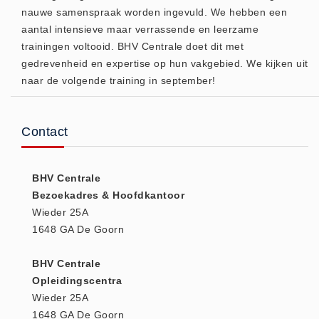
nauwe samenspraak worden ingevuld. We hebben een
(20)
aantal intensieve maar verrassende en leerzame
AED apparaten (11)
trainingen voltooid. BHV Centrale doet dit met
ACTIE
gedrevenheid en expertise op hun vakgebied. We kijken uit
Actie (5)
naar de volgende training in september!
AED
AED apparaten (11)
Contact
AED batterijen (12)
AED binnen - buiten kasten (11)
BHV Centrale
AED elektroden (18)
Bezoekadres & Hoofdkantoor
AED tassen (14)
Wieder 25A
Beademings materialen (6)
1648 GA De Goorn
AED trainers (14)
BHV Centrale
BHV Kasten
Opleidingscentra
BHV kasten (5)
Wieder 25A
BHV Kleding
1648 GA De Goorn