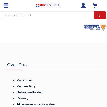
Menu
Home
Webshop
Trainingen
E-Learning
Over Ons
Diensten
Keuringen
Vacatures
RI&E
Verzending
Bedrijfsnoodplannen
Betaalmethoden
Plattegronden
Privacy
VCA Trajecten
Algemene voorwaarden