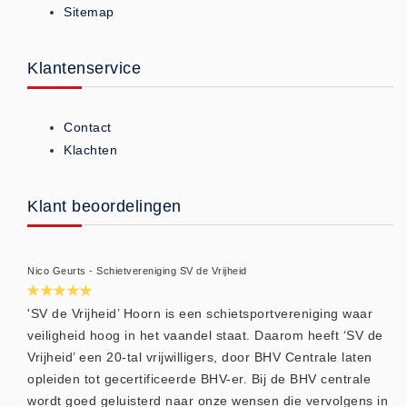
Sitemap
ISO 9001 Begeleiding
Evenementenveiligheid
Inspectiecentrale
Klantenservice
Ons Team
Nieuws
Contact
Contact
Klachten
Betalingsmogelijkheden
Klachten
Klant beoordelingen
Privacy
Verzending
Nico Geurts - Schietvereniging SV de Vrijheid
Retourneren
Algemene Voorwaarden
'SV de Vrijheid’ Hoorn is een schietsportvereniging waar
veiligheid hoog in het vaandel staat. Daarom heeft ‘SV de
Vacatures
Vrijheid’ een 20-tal vrijwilligers, door BHV Centrale laten
Winkel
opleiden tot gecertificeerde BHV-er. Bij de BHV centrale
wordt goed geluisterd naar onze wensen die vervolgens in