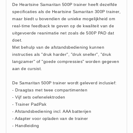
De Heartsine Samaritan 500P trainer heeft dezelfde
Hesjes (9)
specificaties als de Heartsine Samaritan 300P trainer,
BHV middelen
maar biedt u bovendien de unieke mogelijkheid om
BHV kasten (0)
real-time feedback te geven op de kwaliteit van de
Evacuatie - Zaklampen (0)
uitgevoerde reanimatie net zoals de 500P PAD dat
doet.
Kleding - Hesjes (0)
Met behulp van de afstandsbediening kunnen
Brandblusmiddelen
instructies als "druk harder", "druk sneller", "druk
Blusdekens (1)
langzamer" of "goede compressies" worden gegeven
Brandblussers (0)
aan de cursist.
Blusserkasten (3)
De Samaritan 500P trainer wordt geleverd inclusief:
CO2 blussers (2)
- Draagtas met twee compartimenten
Poederblussers (5)
- Vijf sets oefenelektroden
Schuimblussers (6)
- Trainer PadPak
- Afstandsbediening incl. AAA batterijen
Brandmelders
- Adapter voor opladen van de trainer
CO melders (2)
- Handleiding
Rookmelders (8)