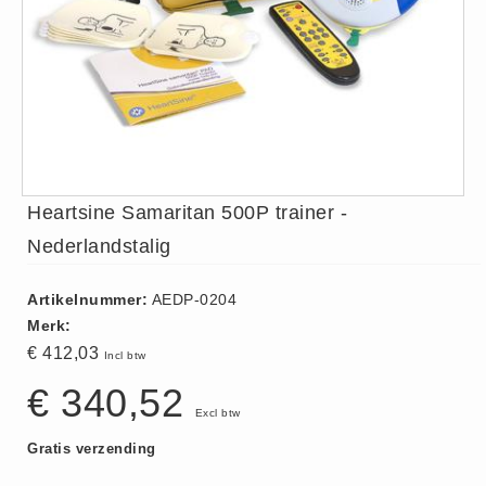
ISO 9001 Begeleiding
Evenementenveiligheid
Inspectiecentrale
Ons Team
Nieuws
Contact
Heartsine Samaritan 500P trainer -
Betalingsmogelijkheden
Klachten
Nederlandstalig
Privacy
Artikelnummer:
AEDP-0204
Verzending
Merk:
Retourneren
€ 412,03
Incl btw
Algemene Voorwaarden
€ 340,52
Vacatures
Excl btw
Gratis verzending
Winkel