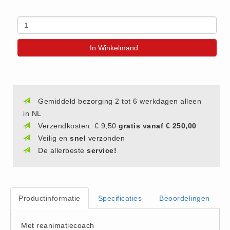
(20)
AED apparaten (11)
ACTIE
In Winkelmand
Actie (5)
AED
AED apparaten (11)
Gemiddeld bezorging 2 tot 6 werkdagen alleen
AED batterijen (12)
in NL
AED binnen - buiten kasten (11)
Verzendkosten: € 9,50
gratis vanaf € 250,00
AED elektroden (18)
Veilig en
snel
verzonden
AED tassen (14)
De allerbeste
service!
Beademings materialen (6)
AED trainers (14)
BHV Kasten
Productinformatie
Specificaties
Beoordelingen
BHV kasten (5)
BHV Kleding
Met reanimatiecoach