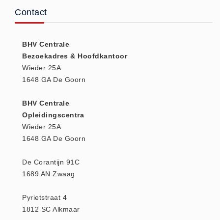
Contact
Keurmeester NEN-3140 (1)
Kliklijsten en vitrines
Kliklijsten en vitrines (2)
BHV Centrale
Bezoekadres & Hoofdkantoor
Lesboeken
Wieder 25A
Lesboeken - Algemeen (10)
1648 GA De Goorn
Medicatie en Drogisterij
Desinfectants (0)
BHV Centrale
Opleidingscentra
Medicatie (0)
Wieder 25A
Noodproducten
1648 GA De Goorn
Noodproducten (5)
Oefenmateriaal
De Corantijn 91C
1689 AN Zwaag
Brand (9)
Trainingselektroden (7)
Pyrietstraat 4
Verslikken en verstikken (1)
1812 SC Alkmaar
Oogdouche - Spoeling