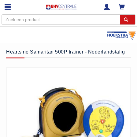
Menu
Home
Heartsine Samaritan 500P trainer - Nederlandstalig
Webshop
Trainingen
E-Learning
Diensten
Keuringen
RI&E
Bedrijfsnoodplannen
Plattegronden
VCA Trajecten