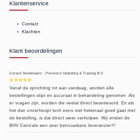
Klantenservice
Huidverzorging (5)
Koud - Warm kompressen (3)
Contact
Overige (1)
Klachten
Spieren en gewrichten (0)
Teken - Beten sets (5)
Klant beoordelingen
Vitamines en mineralen (0)
Eerste Hulp Paneel
Eerste Hulp Paneel (0)
Gerard Smolenaars - Prevenco Opleiding & Training B.V.
Evacuatie
Vanaf de oprichting tot aan vandaag, worden alle
Evacuatie (19)
bestellingen stipt en accuraat in behandeling genomen. Als
Noodkoffer (0)
er vragen zijn, worden die veelal direct beantwoord. En als
het dan onverhoopt toch eens niet helemaal goed gaat met
Noodverlichting (1)
de bestelling, is dat direct weer verholpen. Wij vinden de
Stoelen (5)
BHV Centrale een zeer betrouwbare leverancier!!!
Zaklampen (9)
Keurmeester NEN-3140