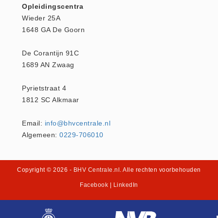
Opleidingscentra
Keurmeester NEN-3140 (1)
Wieder 25A
Kliklijsten en vitrines
1648 GA De Goorn
Kliklijsten en vitrines (2)
De Corantijn 91C
Lesboeken
1689 AN Zwaag
Lesboeken - Algemeen (10)
Medicatie en Drogisterij
Pyrietstraat 4
1812 SC Alkmaar
Desinfectants (0)
Medicatie (0)
Email:
info@bhvcentrale.nl
Noodproducten
Algemeen:
0229-706010
Noodproducten (5)
Oefenmateriaal
Copyright © 2026
- BHV Centrale.nl
. Alle rechten voorbehouden
Brand (9)
Facebook
|
LinkedIn
Trainingselektroden (7)
Verslikken en verstikken (1)
Oogdouche - Spoeling