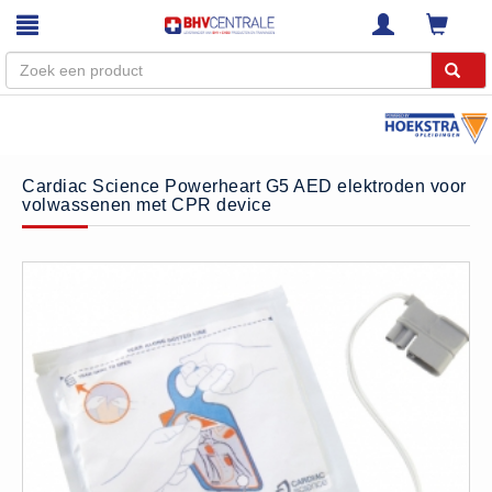
Menu
Home
Cardiac Science Powerheart G5 AED elektroden voor
volwassenen met CPR device
Webshop
Trainingen
E-Learning
Diensten
Keuringen
RI&E
Bedrijfsnoodplannen
Plattegronden
VCA Trajecten