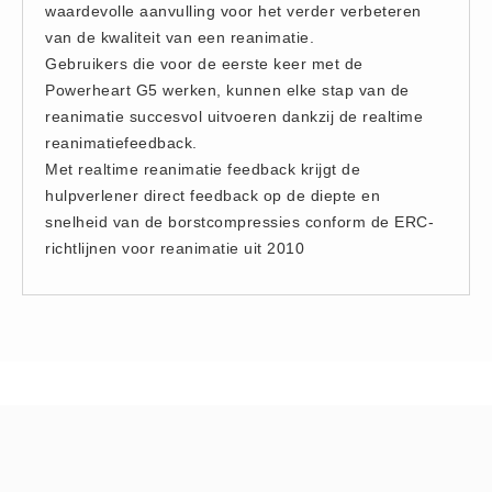
waardevolle aanvulling voor het verder verbeteren
Hesjes (9)
van de kwaliteit van een reanimatie.
BHV middelen
Gebruikers die voor de eerste keer met de
BHV kasten (0)
Powerheart G5 werken, kunnen elke stap van de
reanimatie succesvol uitvoeren dankzij de realtime
Evacuatie - Zaklampen (0)
reanimatiefeedback.
Kleding - Hesjes (0)
Met realtime reanimatie feedback krijgt de
Brandblusmiddelen
hulpverlener direct feedback op de diepte en
Blusdekens (1)
snelheid van de borstcompressies conform de ERC-
richtlijnen voor reanimatie uit 2010
Brandblussers (0)
Blusserkasten (3)
CO2 blussers (2)
Poederblussers (5)
Schuimblussers (6)
Brandmelders
CO melders (2)
Rookmelders (8)