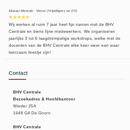
Huidverzorging (5)
Akwasi Mensah - Venzo (Vrijwilligers en ZO)
Koud - Warm kompressen (3)
Wij werken al ruim 7 jaar heel fijn samen met de BHV
Overige (1)
Centrale en diens fijne medewerkers. We organiseren
Spieren en gewrichten (0)
jaarlijks 3 tot 6 laagdrempelige workshops, welke met de
Teken - Beten sets (5)
docenten van de BHV Centrale elke keer weer een waar
Vitamines en mineralen (0)
leerzaam feestje zijn!
Eerste Hulp Paneel
Eerste Hulp Paneel (0)
Contact
Evacuatie
Evacuatie (19)
BHV Centrale
Noodkoffer (0)
Bezoekadres & Hoofdkantoor
Noodverlichting (1)
Wieder 25A
Stoelen (5)
1648 GA De Goorn
Zaklampen (9)
BHV Centrale
Keurmeester NEN-3140