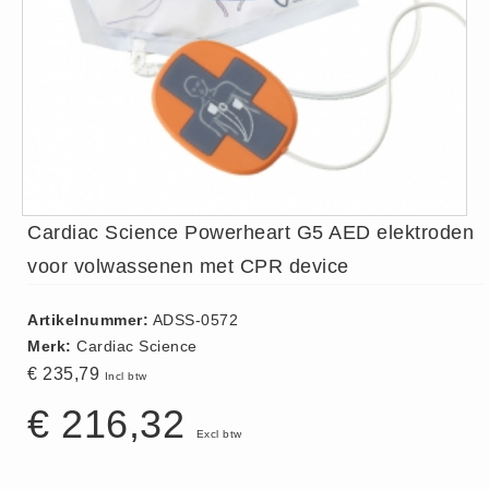
ISO 9001 Begeleiding
Evenementenveiligheid
Inspectiecentrale
Ons Team
Nieuws
Contact
Betalingsmogelijkheden
Cardiac Science Powerheart G5 AED elektroden
Klachten
voor volwassenen met CPR device
Privacy
Verzending
Artikelnummer:
ADSS-0572
Retourneren
Merk:
Cardiac Science
€ 235,79
Algemene Voorwaarden
Incl btw
Vacatures
€ 216,32
Excl btw
Winkel