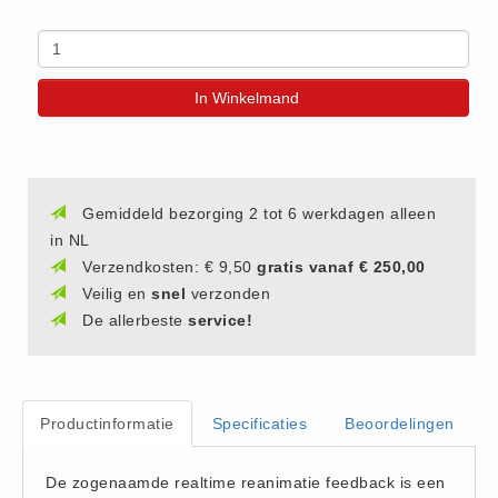
(20)
AED apparaten (11)
ACTIE
In Winkelmand
Actie (5)
AED
AED apparaten (11)
Gemiddeld bezorging 2 tot 6 werkdagen alleen
AED batterijen (12)
in NL
AED binnen - buiten kasten (11)
Verzendkosten: € 9,50
gratis vanaf € 250,00
AED elektroden (18)
Veilig en
snel
verzonden
De allerbeste
service!
AED tassen (14)
Beademings materialen (6)
AED trainers (14)
BHV Kasten
Productinformatie
Specificaties
Beoordelingen
BHV kasten (5)
De zogenaamde realtime reanimatie feedback is een
BHV Kleding