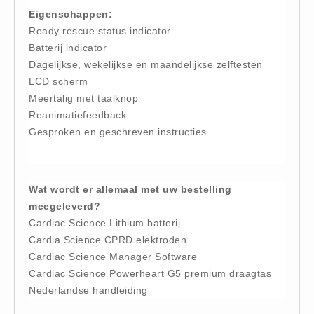
Eigenschappen:
Keurmeester NEN-3140 (1)
Ready rescue status indicator
Kliklijsten en vitrines
Batterij indicator
Kliklijsten en vitrines (2)
Dagelijkse, wekelijkse en maandelijkse zelftesten
LCD scherm
Lesboeken
Meertalig met taalknop
Lesboeken - Algemeen (10)
Reanimatiefeedback
Medicatie en Drogisterij
Gesproken en geschreven instructies
Desinfectants (0)
Medicatie (0)
Noodproducten
Wat wordt er allemaal met uw bestelling
meegeleverd?
Noodproducten (5)
Cardiac Science Lithium batterij
Oefenmateriaal
Cardia Science CPRD elektroden
Brand (9)
Cardiac Science Manager Software
Trainingselektroden (7)
Cardiac Science Powerheart G5 premium draagtas
Nederlandse handleiding
Verslikken en verstikken (1)
Oogdouche - Spoeling