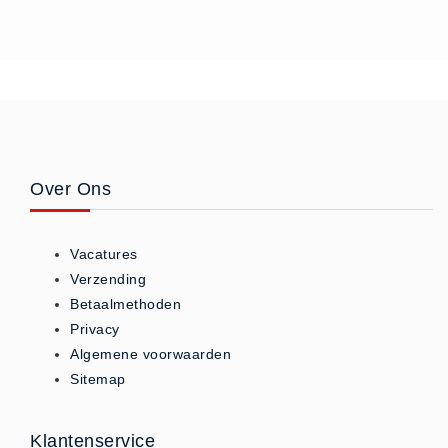
- (0)
Accessoires Ambu (0)
Accessoires Laerdal (0)
Reanimatiepoppen -
Oefenmateriaal - Algemeen (0)
Reanimatiepoppen Ambu (0)
Reanimatiepoppen Brayden
Over Ons
Lights (0)
Reanimatiepoppen Laerdal (0)
Vacatures
Reanimatiepoppen Lifeform (0)
Verzending
Testgassen - Testsets
Betaalmethoden
Privacy
Testgassen - Testsets -
Algemene voorwaarden
Algemeen (5)
Sitemap
VDB
Computers (0)
Klantenservice