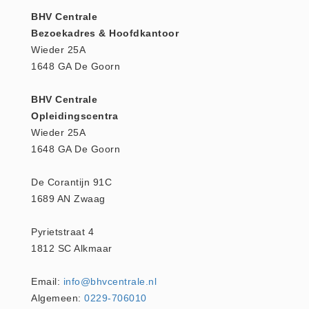
Verbandtrommels
BHV Centrale
Verbandtrommels (9)
Bezoekadres & Hoofdkantoor
Vluchtladders
Wieder 25A
Vluchtladders (5)
1648 GA De Goorn
Woundstop Bleeding Control
BHV Centrale
(20)
Opleidingscentra
stop de bloeding (5)
Wieder 25A
Zorgproducten algemeen
1648 GA De Goorn
Medische apparatuur (0)
De Corantijn 91C
1689 AN Zwaag
Pyrietstraat 4
1812 SC Alkmaar
Email:
info@bhvcentrale.nl
Algemeen:
0229-706010