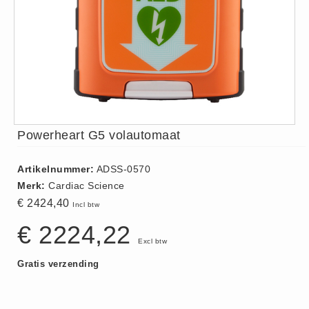
ISO 9001 Begeleiding
Evenementenveiligheid
Inspectiecentrale
Ons Team
Nieuws
Contact
Powerheart G5 volautomaat
Betalingsmogelijkheden
Klachten
Artikelnummer:
ADSS-0570
Privacy
Merk:
Cardiac Science
Verzending
€ 2424,40
Incl btw
Retourneren
€ 2224,22
Algemene Voorwaarden
Excl btw
Vacatures
Gratis verzending
Winkel