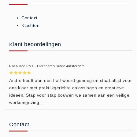
Verbandmaterialen los
Fingerbobs (3)
Contact
Gaaskompres - Niet verklevend
Klachten
(6)
Handschoenen (1)
Klant beoordelingen
Hevige bloedingen (2)
Overige - Instrumenten (8)
Snelverband (4)
Rosalinde Pols - Dierenambulance Amsterdam
Windsels (5)
André heeft aan een half woord genoeg en staat altijd voor
Verbandmaterialen - Algemeen
ons klaar met praktijkgerichte oplossingen en creatieve
(1)
ideeën. Stap voor stap bouwen we samen aan een veilige
Verbandmaterialen sets
werkomgeving.
Verbandmaterialen sets (8)
Verbandtassen
Contact
Verbandtassen - Algemeen (10)