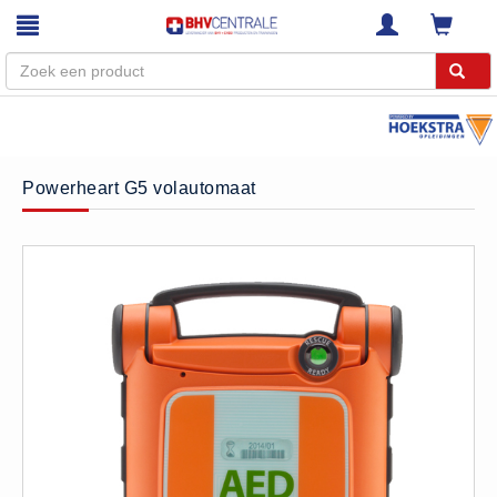
Menu
Home
Powerheart G5 volautomaat
Webshop
Trainingen
E-Learning
Diensten
Keuringen
RI&E
Bedrijfsnoodplannen
Plattegronden
VCA Trajecten