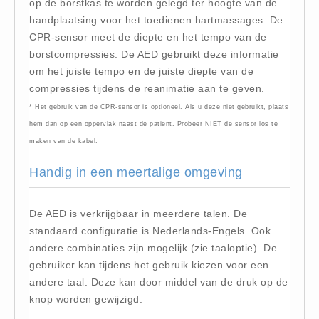
op de borstkas te worden gelegd ter hoogte van de
Huidverzorging (5)
handplaatsing voor het toedienen hartmassages. De
CPR-sensor meet de diepte en het tempo van de
Koud - Warm kompressen (3)
borstcompressies. De AED gebruikt deze informatie
Overige (1)
om het juiste tempo en de juiste diepte van de
Spieren en gewrichten (0)
compressies tijdens de reanimatie aan te geven.
Teken - Beten sets (5)
* Het gebruik van de CPR-sensor is optioneel. Als u deze niet gebruikt, plaats
Vitamines en mineralen (0)
hem dan op een oppervlak naast de patient. Probeer NIET de sensor los te
maken van de kabel.
Eerste Hulp Paneel
Eerste Hulp Paneel (0)
Handig in een meertalige omgeving
Evacuatie
Evacuatie (19)
De AED is verkrijgbaar in meerdere talen. De
standaard configuratie is Nederlands-Engels. Ook
Noodkoffer (0)
andere combinaties zijn mogelijk (zie taaloptie). De
Noodverlichting (1)
gebruiker kan tijdens het gebruik kiezen voor een
Stoelen (5)
andere taal. Deze kan door middel van de druk op de
Zaklampen (9)
knop worden gewijzigd.
Keurmeester NEN-3140