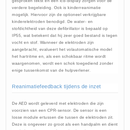
gesproken tekst en een lcd-display zorgen voor de
Brandmelders - Algemeen (1)
verdere begeleiding. Ook is kinderreanimatie
mogelijk. Hiervoor zijn de optioneel verkrijgbare
Brandvertragend
kinderelektroden benodigd. De water- en
Brandvertragend (9)
stofdichtheid van deze defibrillator is bepaald op
Brandwondmaterialen
IP55, wat betekent dat hij zeer goed bestand is tegen
Brandwondmaterialen -
vocht en stof. Wanneer de elektroden zijn
aangebracht, evalueert het volautomatische model
Algemeen (9)
het hartritme en, als een schokbaar ritme wordt
CO2 meters
waargenomen, wordt een schok toegediend zonder
CO2 meters (0)
enige tussenkomst van de hulpverlener.
Corona maatregelen
COVID-19 artikelen (0)
Reanimatiefeedback tijdens de inzet
COVID-19 artikelen
COVID-19 artikelen (0)
De AED wordt geleverd met elektroden die zijn
voorzien van een CPR-sensor. De sensor is een
Drogisterij
losse module ertussen die tussen de elektroden zit.
Desinfectants (6)
Deze is ongeveer zo groot als een handpalm en dient
Geneesmiddelen (0)