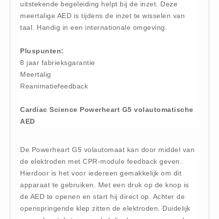
uitstekende begeleiding helpt bij de inzet. Deze
Hesjes (9)
meertalige AED is tijdens de inzet te wisselen van
BHV middelen
taal. Handig in een internationale omgeving.
BHV kasten (0)
Pluspunten:
Evacuatie - Zaklampen (0)
8 jaar fabrieksgarantie
Kleding - Hesjes (0)
Meertalig
Brandblusmiddelen
Reanimatiefeedback
Blusdekens (1)
Cardiac Science Powerheart G5 volautomatische
Brandblussers (0)
AED
Blusserkasten (3)
CO2 blussers (2)
De Powerheart G5 volautomaat kan door middel van
Poederblussers (5)
de elektroden met CPR-module feedback geven.
Schuimblussers (6)
Hierdoor is het voor iedereen gemakkelijk om dit
apparaat te gebruiken. Met een druk op de knop is
Brandmelders
de AED te openen en start hij direct op. Achter de
CO melders (2)
openspringende klep zitten de elektroden. Duidelijk
Rookmelders (8)