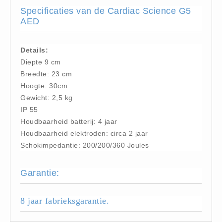
Specificaties van de Cardiac Science G5
Oogdouche - Spoeling -
AED
Algemeen (5)
Pictogrammen
Details:
Bordjes (14)
Diepte 9 cm
Stickers (17)
Breedte: 23 cm
Hoogte: 30cm
Pleistermaterialen
Gewicht: 2,5 kg
Dispensers (5)
IP 55
HACCP blauw (4)
Houdbaarheid batterij: 4 jaar
Navulling dispensers (26)
Houdbaarheid elektroden: circa 2 jaar
Schokimpedantie: 200/200/360 Joules
Textiel - Waterafstotend (11)
Portofoons
Garantie:
Portofoons - Algemeen (3)
Reanimatiepoppen -
8 jaar fabrieksgarantie.
Oefenmateriaal