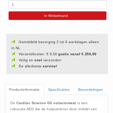
(20)
AED apparaten (11)
In Winkelmand
ACTIE
Actie (5)
AED
Gemiddeld bezorging 2 tot 6 werkdagen alleen
AED apparaten (11)
in NL
AED batterijen (12)
Verzendkosten: € 9,50
gratis vanaf € 250,00
AED binnen - buiten kasten (11)
Veilig en
snel
verzonden
AED elektroden (18)
De allerbeste
service!
AED tassen (14)
Beademings materialen (6)
AED trainers (14)
Productinformatie
Specificaties
Beoordelingen
BHV Kasten
De
Cardiac Science G5 volautomaat
is een
BHV kasten (5)
robuuste AED die de hulpverlener door middel van
BHV Kleding