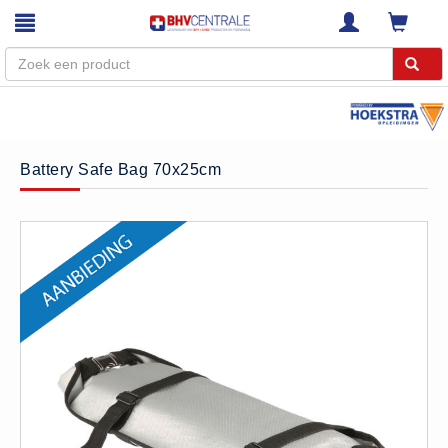
Menu
Home
Battery Safe Bag 70x25cm
Webshop
Trainingen
E-Learning
Diensten
Keuringen
RI&E
Bedrijfsnoodplannen
Plattegronden
VCA Trajecten