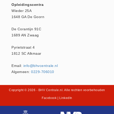
Opleidingscentra
Oogdouche - Spoeling -
Wieder 25A
Algemeen (5)
1648 GA De Goorn
Pictogrammen
De Corantijn 91C
Bordjes (14)
1689 AN Zwaag
Stickers (17)
Pleistermaterialen
Pyrietstraat 4
Dispensers (5)
1812 SC Alkmaar
HACCP blauw (4)
Email:
info@bhvcentrale.nl
Navulling dispensers (26)
Algemeen:
0229-706010
Textiel - Waterafstotend (11)
Portofoons
Copyright © 2026
- BHV Centrale.nl
. Alle rechten voorbehouden
Portofoons - Algemeen (3)
Facebook
|
LinkedIn
Reanimatiepoppen -
Oefenmateriaal