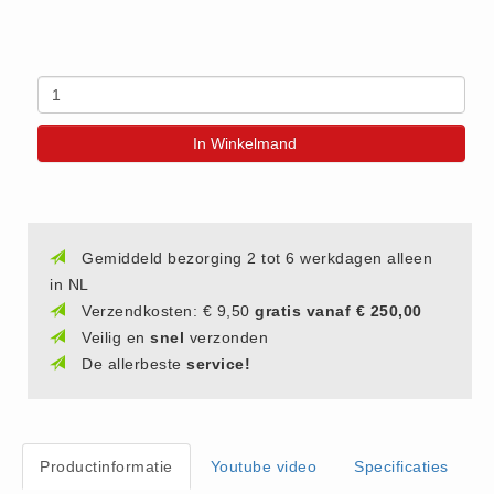
(20)
AED apparaten (11)
ACTIE
Actie (5)
In Winkelmand
AED
AED apparaten (11)
AED batterijen (12)
AED binnen - buiten kasten (11)
Gemiddeld bezorging 2 tot 6 werkdagen alleen
in NL
AED elektroden (18)
Verzendkosten: € 9,50
gratis vanaf € 250,00
AED tassen (14)
Veilig en
snel
verzonden
Beademings materialen (6)
De allerbeste
service!
AED trainers (14)
BHV Kasten
BHV kasten (5)
Productinformatie
Youtube video
Specificaties
BHV Kleding