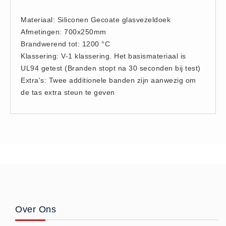
Brandmelders - Algemeen (1)
Materiaal: Siliconen Gecoate glasvezeldoek
Brandvertragend
Afmetingen: 700x250mm
Brandvertragend (9)
Brandwerend tot: 1200 °C
Klassering: V-1 klassering. Het basismateriaal is
Brandwondmaterialen
UL94 getest (Branden stopt na 30 seconden bij test)
Brandwondmaterialen -
Extra's: Twee additionele banden zijn aanwezig om
Algemeen (9)
de tas extra steun te geven
CO2 meters
CO2 meters (0)
Corona maatregelen
COVID-19 artikelen (0)
COVID-19 artikelen
COVID-19 artikelen (0)
Drogisterij
Desinfectants (6)
Over Ons
Geneesmiddelen (0)