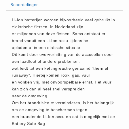
Beoordelingen
Hesjes (9)
BHV middelen
Li-Ion batterijen worden bijvoorbeeld veel gebruikt in
BHV kasten (0)
elektrische fietsen. In Nederland zijn
Evacuatie - Zaklampen (0)
er miljoenen van deze fietsen. Soms ontstaat er
Kleding - Hesjes (0)
brand vanuit een Li-Ion accu tijdens het
opladen of in een statische situatie.
Brandblusmiddelen
Dit komt door oververhitting van de accucellen door
Blusdekens (1)
een laadfout of andere problemen,
Brandblussers (0)
wat leidt tot een kettingreactie genaamd "thermal
Blusserkasten (3)
runaway". Hierbij komen rook, gas, vuur
en vonken vrij, met onvoorspelbare ernst. Het vuur
CO2 blussers (2)
kan zich dan al heel snel verspreiden
Poederblussers (5)
naar de omgeving.
Schuimblussers (6)
Om het brandrisico te verminderen, is het belangrijk
Brandmelders
om de omgeving te beschermen tegen
een brandende Li-Ion accu en dat is mogelijk met de
CO melders (2)
Battery Safe Bag.
Rookmelders (8)