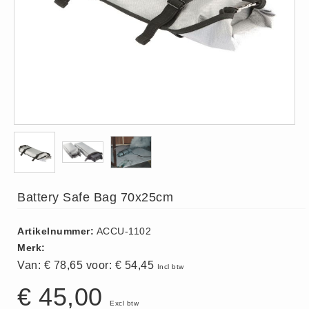
ISO 9001 Begeleiding
Evenementenveiligheid
Inspectiecentrale
Ons Team
Nieuws
Contact
Betalingsmogelijkheden
Klachten
Privacy
Battery Safe Bag 70x25cm
Verzending
Retourneren
Artikelnummer:
ACCU-1102
Algemene Voorwaarden
Merk:
Vacatures
Van: € 78,65 voor:
€ 54,45
Incl btw
Winkel
€ 45,00
Excl btw