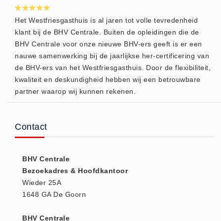
Keurmeester NEN-3140 (1)
Het Westfriesgasthuis is al jaren tot volle tevredenheid
Kliklijsten en vitrines
klant bij de BHV Centrale. Buiten de opleidingen die de
Kliklijsten en vitrines (2)
BHV Centrale voor onze nieuwe BHV-ers geeft is er een
nauwe samenwerking bij de jaarlijkse her-certificering van
Lesboeken
de BHV-ers van het Westfriesgasthuis. Door de flexibiliteit,
Lesboeken - Algemeen (10)
kwaliteit en deskundigheid hebben wij een betrouwbare
Medicatie en Drogisterij
partner waarop wij kunnen rekenen.
Desinfectants (0)
Medicatie (0)
Contact
Noodproducten
Noodproducten (5)
BHV Centrale
Oefenmateriaal
Bezoekadres & Hoofdkantoor
Brand (9)
Wieder 25A
Trainingselektroden (7)
1648 GA De Goorn
Verslikken en verstikken (1)
BHV Centrale
Oogdouche - Spoeling