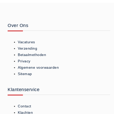
ISO 9001 Begeleiding
Evenementenveiligheid
Inspectiecentrale
Over Ons
Ons Team
Nieuws
Contact
Vacatures
Verzending
Betalingsmogelijkheden
Betaalmethoden
Klachten
Privacy
Privacy
Algemene voorwaarden
Verzending
Sitemap
Retourneren
Algemene Voorwaarden
Klantenservice
Vacatures
Winkel
Contact
Klachten