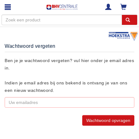
Menu
Wachtwoord vergeten
Home
Webshop
Ben je je wachtwoord vergeten? vul hier onder je email adres
in.
Trainingen
E-Learning
Indien je email adres bij ons bekend is ontvang je van ons
Diensten
een nieuw wachtwoord.
Keuringen
RI&E
Bedrijfsnoodplannen
Plattegronden
VCA Trajecten