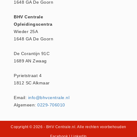
1648 GA De Goorn
Hesjes (9)
BHV middelen
BHV Centrale
Opleidingscentra
BHV kasten (0)
Wieder 25A
Evacuatie - Zaklampen (0)
1648 GA De Goorn
Kleding - Hesjes (0)
Brandblusmiddelen
De Corantijn 91C
1689 AN Zwaag
Blusdekens (1)
Brandblussers (0)
Pyrietstraat 4
Blusserkasten (3)
1812 SC Alkmaar
CO2 blussers (2)
Email:
info@bhvcentrale.nl
Poederblussers (5)
Algemeen:
0229-706010
Schuimblussers (6)
Brandmelders
CO melders (2)
Copyright © 2026
- BHV Centrale.nl
. Alle rechten voorbehouden
Rookmelders (8)
Facebook
|
LinkedIn