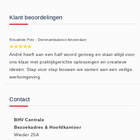
(20)
AED apparaten (11)
Klant beoordelingen
ACTIE
Actie (5)
Rosalinde Pols - Dierenambulance Amsterdam
AED
AED apparaten (11)
André heeft aan een half woord genoeg en staat altijd voor
ons klaar met praktijkgerichte oplossingen en creatieve
AED batterijen (12)
ideeën. Stap voor stap bouwen we samen aan een veilige
AED binnen - buiten kasten (11)
werkomgeving.
AED elektroden (18)
AED tassen (14)
Contact
Beademings materialen (6)
AED trainers (14)
BHV Kasten
BHV Centrale
Bezoekadres & Hoofdkantoor
BHV kasten (5)
Wieder 25A
BHV Kleding