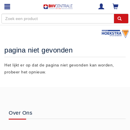
Menu
Home
pagina niet gevonden
Webshop
Trainingen
Het lijkt er op dat de pagina niet gevonden kan worden,
probeer het opnieuw.
E-Learning
Diensten
Keuringen
RI&E
Bedrijfsnoodplannen
Over Ons
Plattegronden
VCA Trajecten