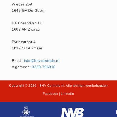
Wieder 25A
Hesjes (9)
1648 GA De Goorn
BHV middelen
BHV kasten (0)
De Corantijn 91C
Evacuatie - Zaklampen (0)
1689 AN Zwaag
Kleding - Hesjes (0)
Pyrietstraat 4
Brandblusmiddelen
1812 SC Alkmaar
Blusdekens (1)
Brandblussers (0)
Email:
info@bhvcentrale.nl
Algemeen:
0229-706010
Blusserkasten (3)
CO2 blussers (2)
Poederblussers (5)
Copyright © 2026
- BHV Centrale.nl
. Alle rechten voorbehouden
Schuimblussers (6)
Facebook
|
LinkedIn
Brandmelders
CO melders (2)
Rookmelders (8)