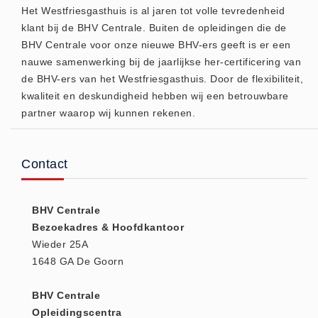
Het Westfriesgasthuis is al jaren tot volle tevredenheid
(20)
klant bij de BHV Centrale. Buiten de opleidingen die de
AED apparaten (11)
BHV Centrale voor onze nieuwe BHV-ers geeft is er een
ACTIE
nauwe samenwerking bij de jaarlijkse her-certificering van
Actie (5)
de BHV-ers van het Westfriesgasthuis. Door de flexibiliteit,
kwaliteit en deskundigheid hebben wij een betrouwbare
AED
partner waarop wij kunnen rekenen.
AED apparaten (11)
AED batterijen (12)
AED binnen - buiten kasten (11)
Contact
AED elektroden (18)
AED tassen (14)
BHV Centrale
Beademings materialen (6)
Bezoekadres & Hoofdkantoor
Wieder 25A
AED trainers (14)
1648 GA De Goorn
BHV Kasten
BHV kasten (5)
BHV Centrale
BHV Kleding
Opleidingscentra