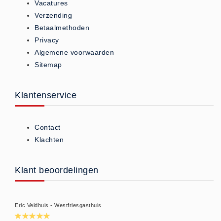
Vacatures
ISO 9001 Begeleiding
Verzending
Evenementenveiligheid
Betaalmethoden
Inspectiecentrale
Privacy
Ons Team
Algemene voorwaarden
Sitemap
Nieuws
Contact
Klantenservice
Betalingsmogelijkheden
Klachten
Privacy
Contact
Klachten
Verzending
Retourneren
Klant beoordelingen
Algemene Voorwaarden
Vacatures
Winkel
Eric Veldhuis - Westfriesgasthuis