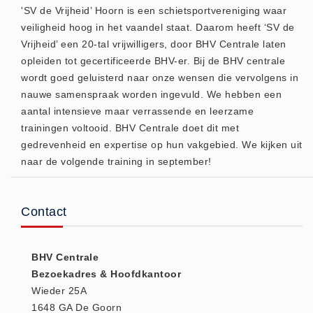
'SV de Vrijheid’ Hoorn is een schietsportvereniging waar
(20)
veiligheid hoog in het vaandel staat. Daarom heeft ‘SV de
AED apparaten (11)
Vrijheid’ een 20-tal vrijwilligers, door BHV Centrale laten
ACTIE
opleiden tot gecertificeerde BHV-er. Bij de BHV centrale
Actie (5)
wordt goed geluisterd naar onze wensen die vervolgens in
nauwe samenspraak worden ingevuld. We hebben een
AED
aantal intensieve maar verrassende en leerzame
AED apparaten (11)
trainingen voltooid. BHV Centrale doet dit met
AED batterijen (12)
gedrevenheid en expertise op hun vakgebied. We kijken uit
AED binnen - buiten kasten (11)
naar de volgende training in september!
AED elektroden (18)
AED tassen (14)
Contact
Beademings materialen (6)
AED trainers (14)
BHV Centrale
BHV Kasten
Bezoekadres & Hoofdkantoor
BHV kasten (5)
Wieder 25A
BHV Kleding
1648 GA De Goorn