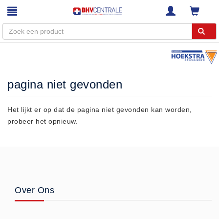
Menu
Home
pagina niet gevonden
Webshop
Trainingen
Het lijkt er op dat de pagina niet gevonden kan worden,
probeer het opnieuw.
E-Learning
Diensten
Keuringen
RI&E
Bedrijfsnoodplannen
Over Ons
Plattegronden
VCA Trajecten