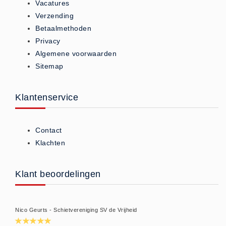
Vacatures
ISO 9001 Begeleiding
Verzending
Evenementenveiligheid
Betaalmethoden
Inspectiecentrale
Privacy
Ons Team
Algemene voorwaarden
Sitemap
Nieuws
Contact
Klantenservice
Betalingsmogelijkheden
Klachten
Privacy
Contact
Klachten
Verzending
Retourneren
Klant beoordelingen
Algemene Voorwaarden
Vacatures
Winkel
Nico Geurts - Schietvereniging SV de Vrijheid