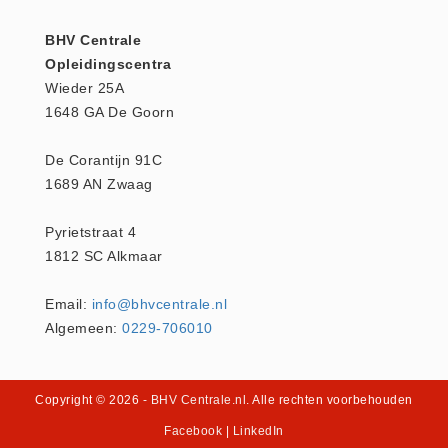
Hesjes (9)
BHV Centrale
BHV middelen
Opleidingscentra
BHV kasten (0)
Wieder 25A
Evacuatie - Zaklampen (0)
1648 GA De Goorn
Kleding - Hesjes (0)
De Corantijn 91C
Brandblusmiddelen
1689 AN Zwaag
Blusdekens (1)
Brandblussers (0)
Pyrietstraat 4
1812 SC Alkmaar
Blusserkasten (3)
CO2 blussers (2)
Email:
info@bhvcentrale.nl
Poederblussers (5)
Algemeen:
0229-706010
Schuimblussers (6)
Brandmelders
Copyright © 2026
- BHV Centrale.nl
. Alle rechten voorbehouden
CO melders (2)
Facebook
|
LinkedIn
Rookmelders (8)